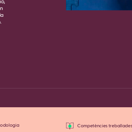
xò,
in
la
.
Fa
Copy
odologia
Competències treballade