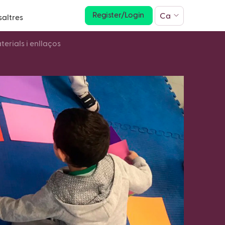
Register/Login
Ca
saltres
erials i enllaços