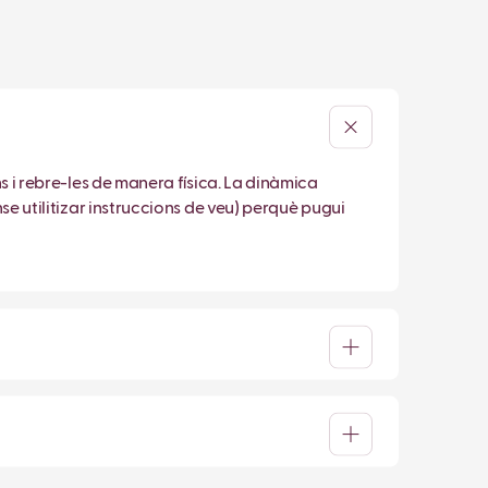
ns i rebre-les de manera física. La dinàmica
nse utilitizar instruccions de veu) perquè pugui