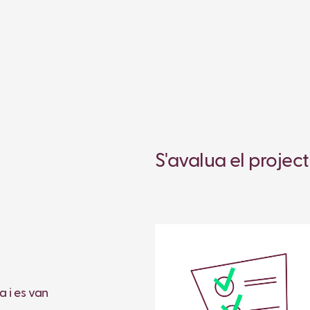
S'avalua el project
a i es van