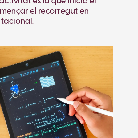
ctivitat és la que inicia el
omençar el recorregut en
acional.