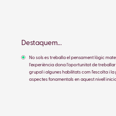
Destaquem...
No sols es treballa el pensament lògic mate
l'experiència dona l'oportunitat de treballa
grupal i algunes habilitats com l'escolta i l
aspectes fonamentals en aquest nivell inicia