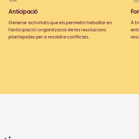
Anticipació
Fom
Generar activitats que els permetin treballar en
A tr
l'anticipació i organització de les resolucions
ent
plantejades per a resoldre conflictes.
reso