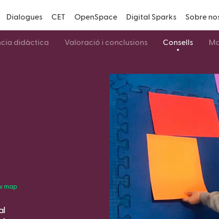
Dialogues
CET
OpenSpace
Digital Sparks
Sobre no
cia didàctica
Valoració i conclusions
Consells
Mat
w map
al