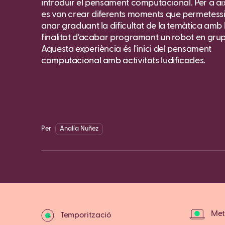
introduir el pensament computacional. Per a ai
es van crear diferents moments que permetess
anar graduant la dificultat de la temàtica amb 
finalitat d'acabar programant un robot en grup
Aquesta experiència és l'inici del pensament
computacional amb activitats ludificades.
Per
Analía Nuñez
Met
Temporització