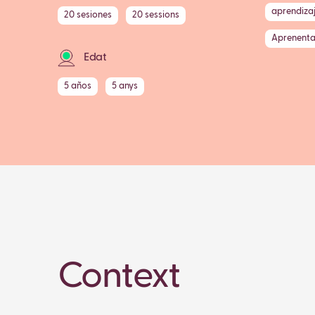
aprendiza
20 sesiones
20 sessions
Aprenenta
Edat
5 años
5 anys
Context