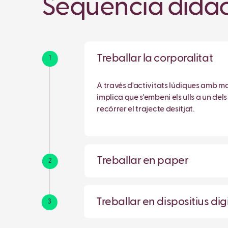
Seqüència didac
Treballar la corporalitat
1
A través d'activitats lúdiques amb mat
implica que s'embeni els ulls a un del
recórrer el trajecte desitjat.
Treballar en paper
2
Treballar en dispositius dig
3