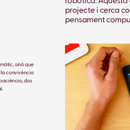
robòtica. Aquesta a
projecte i cerca c
pensament comput
màtic, sinó que
r la convivència
a paciència, dos
l.