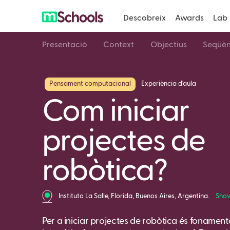
Descobreix
Awards
Lab
Presentació
Context
Objectius
Seqüèn
Pensament computacional
Experiència d'aula
Com iniciar
projectes de
robòtica?
Instituto La Salle, Florida, Buenos Aires, Argentina.
Sho
Per a iniciar projectes de robòtica és fonament