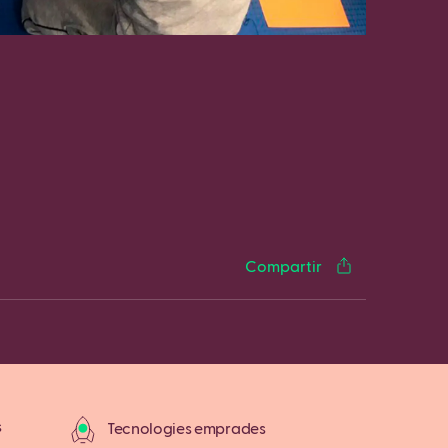
cebook
Twitter
LinkedIn
WhatsApp
Reddit
Gmail
Email
Compartir
s
Tecnologies emprades