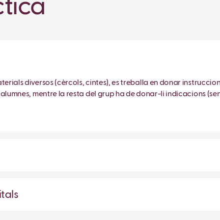
tica
erials diversos (cèrcols, cintes), es treballa en donar instruccio
s alumnes, mentre la resta del grup ha de donar-li indicacions (se
itals