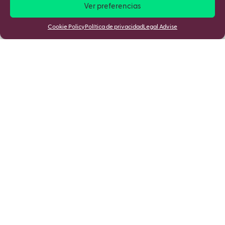
Ver preferencias
Cookie Policy
Política de privacidad
Legal Advise
Mantente informado de las últimas
novedades
Al unirte aceptas la
Política de cookies
y la
Política de privacidad
de
mSchools.