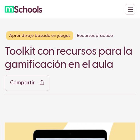
Aprendizaje basado en juegos
Recursos práctico
Facebook
Twitter
LinkedIn
WhatsApp
Reddit
Gmail
Ema
Toolkit con recursos para la
gamificación en el aula
Compartir
Copy