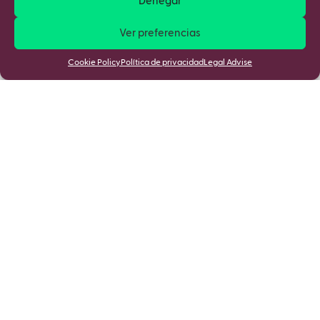
Denegar
Ver preferencias
Cookie Policy
Política de privacidad
Legal Advise
Mantente informado de las últimas
novedades