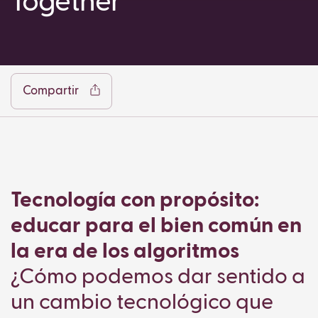
Together
Facebook
Twitter
LinkedIn
WhatsApp
Reddit
Gmail
Ema
Compartir
Copy
Tecnología con propósito:
educar para el bien común en
la era de los algoritmos
¿Cómo podemos dar sentido a
un cambio tecnológico que