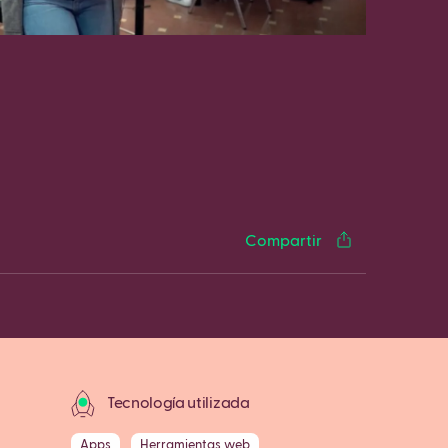
cebook
Twitter
LinkedIn
WhatsApp
Reddit
Gmail
Email
Compartir
Tecnología utilizada
Apps
Herramientas web