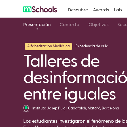
Descubre
Awards
Lab
Presentación
Contexto
Objetivos
Secu
Alfabetización Mediática
Experiencia de aula
Talleres de
desinformaci
entre iguales
Instituto Josep Puig I Cadafalch, Mataró, Barcelona
Los estudiantes investigaron el fenómeno de la