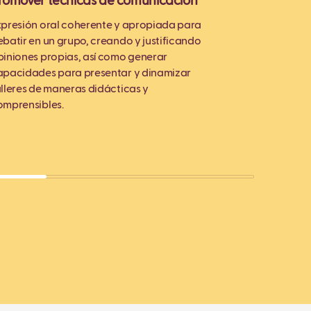
romover técnicas de comunicación
Mejorar
escrita
xpresión oral coherente y apropiada para
ebatir en un grupo, creando y justificando
Capacida
piniones propias, así como generar
palabras
apacidades para presentar y dinamizar
"sobrein
alleres de maneras didácticas y
como sus
omprensibles.