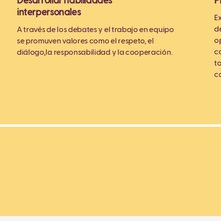
Desarrollar habilidades
P
interpersonales
E
d
A través de los debates y el trabajo en equipo
o
se promuven valores como el respeto, el
c
diálogo,la responsabilidad y la cooperación.
t
c