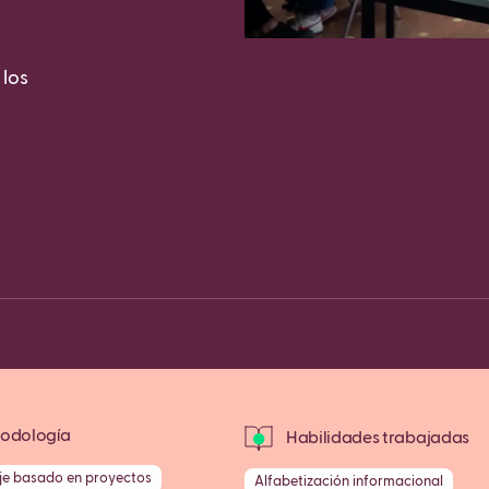
 los
Fa
Copy
odología
Habilidades trabajadas
je basado en proyectos
Alfabetización informacional