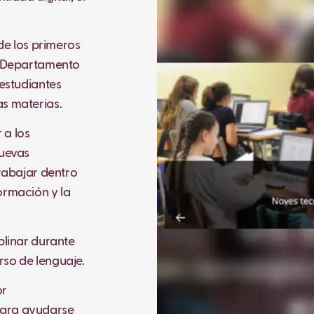
 de los primeros
l Departamento
 estudiantes
s materias.
 a los
nuevas
trabajar dentro
ormación y la
plinar durante
so de lenguaje.
or
para ayudarse