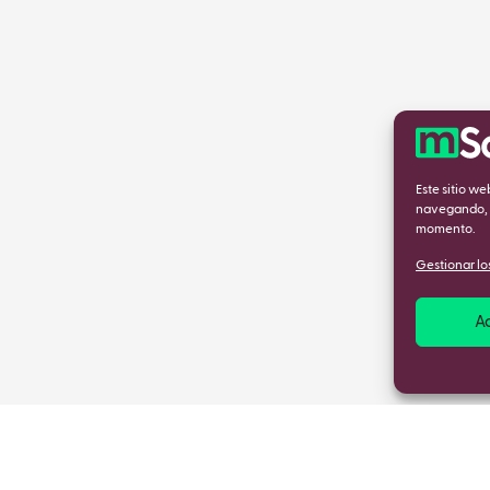
Este sitio w
navegando, a
momento.
Gestionar los
A