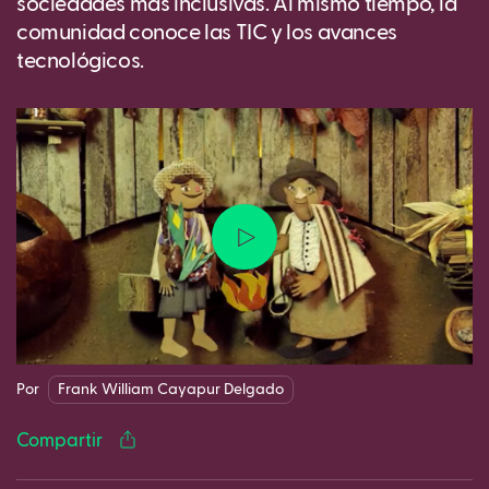
sociedades más inclusivas. Al mismo tiempo, la
comunidad conoce las TIC y los avances
tecnológicos.
Facebook
Twitter
LinkedIn
WhatsApp
Reddit
Gmail
Ema
Por
Frank William Cayapur Delgado
Compartir