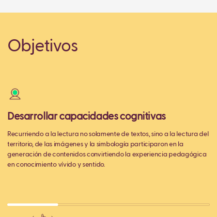
Objetivos
Desarrollar capacidades cognitivas
P
m
Recurriendo a la lectura no solamente de textos, sino a la lectura del
territorio, de las imágenes y la simbología participaron en la
Pr
generación de contenidos convirtiendo la experiencia pedagógica
co
en conocimiento vívido y sentido.
nu
re