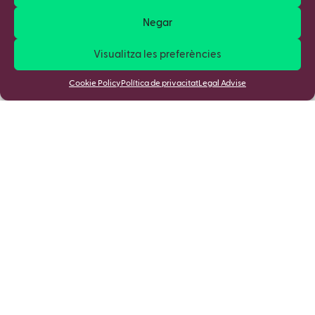
Negar
Visualitza les preferències
Cookie Policy
Política de privacitat
Legal Advise
Apunta't a la nostra Newsletter i
descobreix totes les novetats!