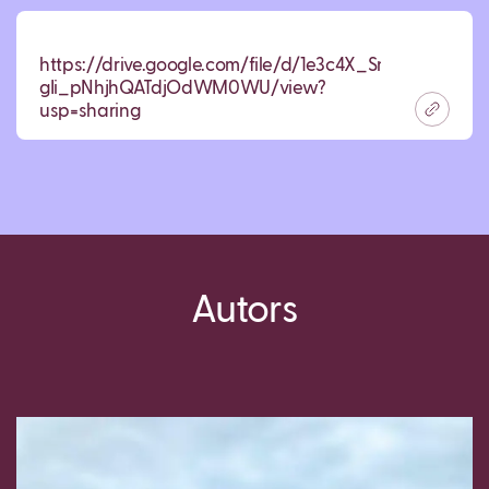
https://drive.google.com/file/d/1e3c4X_SnNN-
gIi_pNhjhQATdjOdWM0WU/view?
usp=sharing
Autors