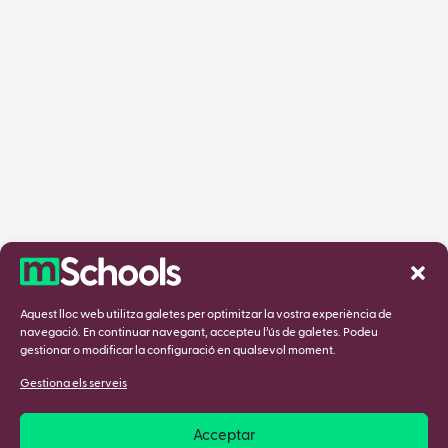
Aquest lloc web utilitza galetes per optimitzar la vostra experiència de
navegació. En continuar navegant, accepteu l’ús de galetes. Podeu
gestionar o modificar la configuració en qualsevol moment.
Gestiona els serveis
Acceptar