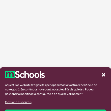
Aquest lloc web utilitza galetes per optimitzar la vostra experiència de
navegació. En continuar navegant, accepteu l’ús de galetes. Podeu
gestionar o modificar la configuració en qualsevol moment.
Gestiona els serveis