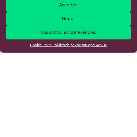
Acceptar
Negar
Visualitza les preferències
Cookie Policy
Política de privacitat
Legal Advise
Apunta't a la nostra Newsletter i
descobreix totes les novetats!