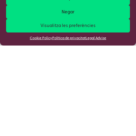
Negar
Visualitza les preferències
Cookie Policy
Política de privacitat
Legal Advise
Apunta't a la nostra Newsletter i
descobreix totes les novetats!