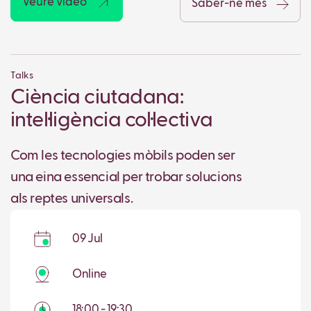
Veure vídeo
Saber-ne més
Talks
Ciència ciutadana:
intel·ligència col·lectiva
Com les tecnologies mòbils poden ser
una eina essencial per trobar solucions
als reptes universals.
09 Jul
Online
18:00 - 19:30