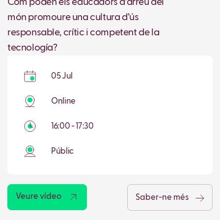
Com poden els educadors d’arreu del
món promoure una cultura d’ús
responsable, crític i competent de la
tecnología?
05 Jul
Online
16:00 - 17:30
Públic
Veure vídeo
Saber-ne més