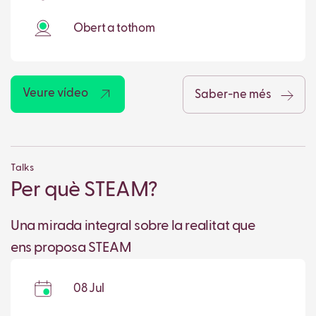
Obert a tothom
Veure vídeo
Saber-ne més
Talks
Per què STEAM?
Una mirada integral sobre la realitat que
ens proposa STEAM
08 Jul