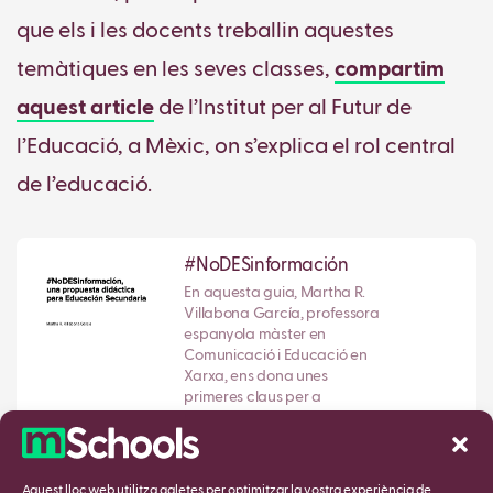
que els i les docents treballin aquestes
temàtiques en les seves classes,
compartim
aquest article
de l’Institut per al Futur de
l’Educació, a Mèxic, on s’explica el rol central
de l’educació.
#NoDESinformación
En aquesta guia, Martha R.
Villabona García, professora
espanyola màster en
Comunicació i Educació en
Xarxa, ens dona unes
primeres claus per a
començar a pensar com
implementar a l'aula
aquestes temàtiques i amb
quina perspectiva didàctica
Aquest lloc web utilitza galetes per optimitzar la vostra experiència de