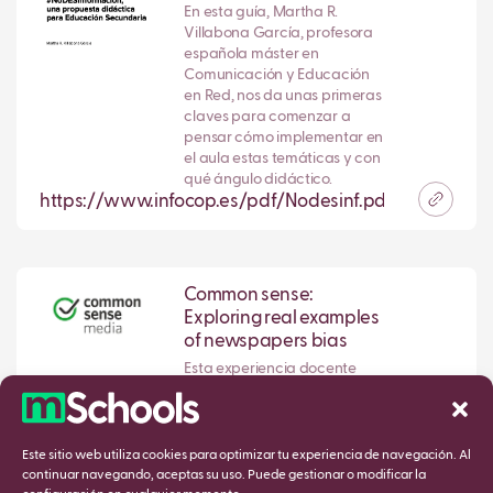
En esta guía, Martha R.
Villabona García, profesora
española máster en
Comunicación y Educación
en Red, nos da unas primeras
claves para comenzar a
pensar cómo implementar en
el aula estas temáticas y con
qué ángulo didáctico.
https://www.infocop.es/pdf/Nodesinf.pdf
Common sense:
Exploring real examples
of newspapers bias
Esta experiencia docente
permite trabajar en el aula a
partir de un ejemplo real ante
información sensible, para
que los y las estudiantes
Este sitio web utiliza cookies para optimizar tu experiencia de navegación. Al
puedan evaluar el vínculo
continuar navegando, aceptas su uso. Puede gestionar o modificar la