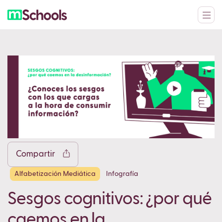
Facebook
Twitter
LinkedIn
WhatsApp
Reddit
Gmail
Ema
Compartir
Alfabetización Mediática
Infografía
Copy
Sesgos cognitivos: ¿por qué
caemos en la