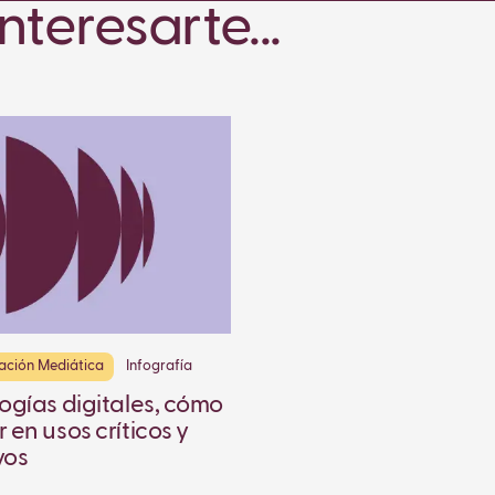
teresarte...
zación Mediática
Infografía
ogías digitales, cómo
 en usos críticos y
vos