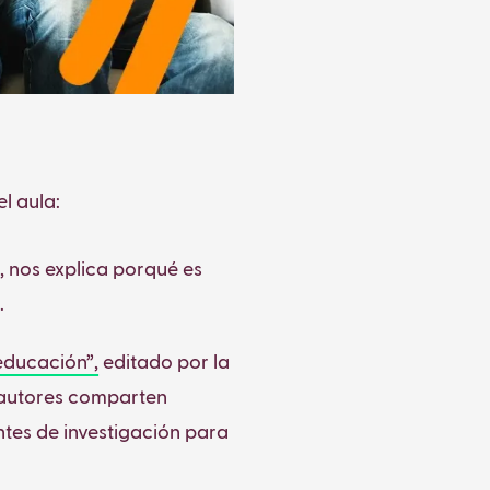
l aula:
, nos explica porqué es
.
 educación”,
editado por la
s autores comparten
tes de investigación para