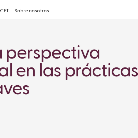
CET
Sobre nosotros
a perspectiva
l en las práctica
Fa
aves
Copy