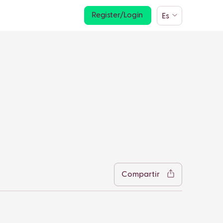
Register/Login
Es
s
cebook
Twitter
LinkedIn
WhatsApp
Reddit
Gmail
Email
Compartir