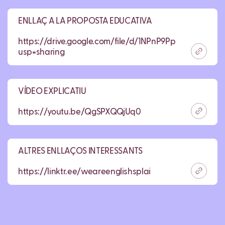
ENLLAÇ A LA PROPOSTA EDUCATIVA
https://drive.google.com/file/d/1NPnP9Pp627i9tKLJ
usp=sharing
VÍDEO EXPLICATIU
https://youtu.be/QgSPXQQjUq0
ALTRES ENLLAÇOS INTERESSANTS
https://linktr.ee/weareenglishsplai