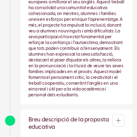
europees a millorar el seu anglès. Aquest treball
ha consolidat una comunitat educativa
cohesionada, on mestres, alumnes i famílies
uneixen esforços per enriquir l'aprenentatge. A
més, el projecte ha impulsat la inclusió, donant
veu a alumnes nouvinguts i amb dificultats. La
seva participació ha estat fonamental per
reforçar la confiança i l'autoestima, demostrant
que tots poden contribuir a l'ensenyament. Els
alumnes han expressat la seva satisfacció,
destacant el plaer d'ajudar els altres, la millora
en la pronunciació i la il·lusió de veure les seves
famílies implicades en el procés. Aquest model
fomenta el pensament crític, la creativitat i el
treball cooperatiu, convertint l'anglès en una
eina real i útil per a la vida acadèmica i
personal dels estudiants.
Breu descripció de la proposta
educativa