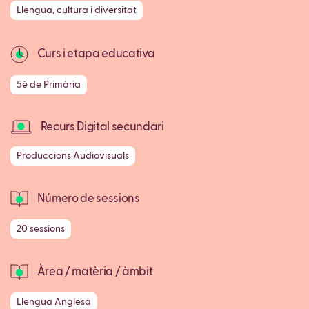
Llengua, cultura i diversitat
Curs i etapa educativa
5è de Primària
Recurs Digital secundari
Produccions Audiovisuals
Número de sessions
20 sessions
Àrea / matèria / àmbit
Llengua Anglesa