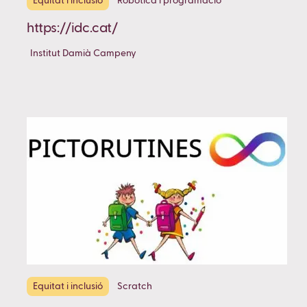
Equitat i inclusió
Robòtica i programació
https://idc.cat/
Institut Damià Campeny
Equitat i inclusió
Scratch