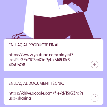
ENLLAÇ AL PRODUCTE FINAL
https://www.youtube.com/playlist?
list=PLIGExYlC8c4OaPyUxMi8tTSrS-
4DsU6O8
ENLLAÇ AL DOCUMENT TÈCNIC
https://drive.google.com/file/d/1SrQZrq9sgzv_yt8
usp=sharing