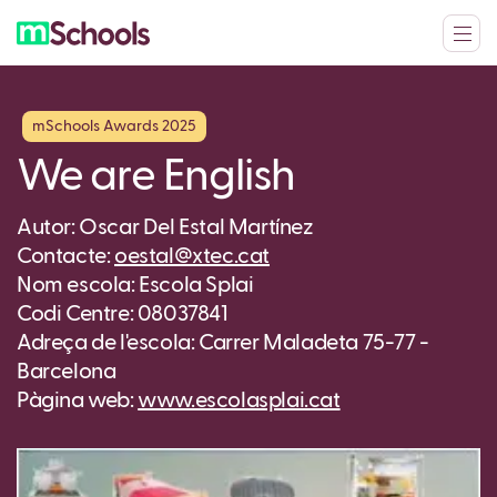
mSchools Awards 2025
We are English
Autor: Oscar Del Estal Martínez
Contacte:
oestal@xtec.cat
Nom escola: Escola Splai
Codi Centre: 08037841
Adreça de l'escola: Carrer Maladeta 75-77 -
Barcelona
Pàgina web:
www.escolasplai.cat