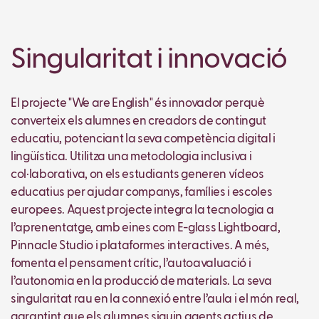
Singularitat i innovació
El projecte "We are English" és innovador perquè
converteix els alumnes en creadors de contingut
educatiu, potenciant la seva competència digital i
lingüística. Utilitza una metodologia inclusiva i
col·laborativa, on els estudiants generen vídeos
educatius per ajudar companys, famílies i escoles
europees. Aquest projecte integra la tecnologia a
l’aprenentatge, amb eines com E-glass Lightboard,
Pinnacle Studio i plataformes interactives. A més,
fomenta el pensament crític, l’autoavaluació i
l’autonomia en la producció de materials. La seva
singularitat rau en la connexió entre l’aula i el món real,
garantint que els alumnes siguin agents actius de