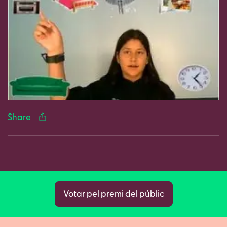
Facebook
Twitter
LinkedIn
WhatsApp
Reddit
Gmail
Ema
Share
Copy
Votar pel premi del públic