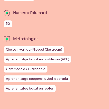
Número d’alumnat
50
Metodologies
Classe invertida (Flipped Classroom)
Aprenentatge basat en problemes (ABP)
Gamificació / Ludificació
Aprenentatge cooperatiu /col·laboratiu
Aprenentatge basat en reptes