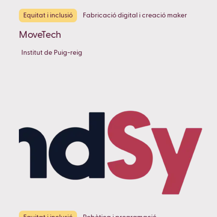
Equitat i inclusió
Fabricació digital i creació maker
MoveTech
Institut de Puig-reig