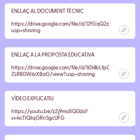
ENLLAÇ AL DOCUMENT TÈCNIC
https://drive.google.com/file/d/12fGqQ2pEaH155AvT1
usp=sharing
ENLLAÇ A LA PROPOSTA EDUCATIVA
https://drive.google.com/file/d/1i0I4bLfpQ0hIFzcPt8R-
ZLRB0W6rXBaG/view?usp=sharing
VÍDEO EXPLICATIU
https://youtu.be/zZj9mo5Q0do?
si=kcTlQtqGRnSgcUFG