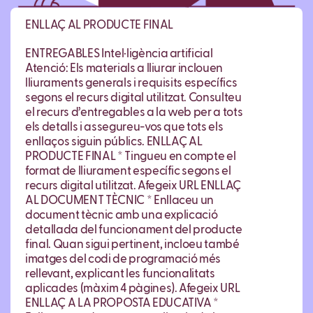
ENLLAÇ AL PRODUCTE FINAL
ENTREGABLES Intel·ligència artificial
Atenció: Els materials a lliurar inclouen
lliuraments generals i requisits específics
segons el recurs digital utilitzat. Consulteu
el recurs d’entregables a la web per a tots
els detalls i assegureu-vos que tots els
enllaços siguin públics. ENLLAÇ AL
PRODUCTE FINAL * Tingueu en compte el
format de lliurament específic segons el
recurs digital utilitzat. Afegeix URL ENLLAÇ
AL DOCUMENT TÈCNIC * Enllaceu un
document tècnic amb una explicació
detallada del funcionament del producte
final. Quan sigui pertinent, incloeu també
imatges del codi de programació més
rellevant, explicant les funcionalitats
aplicades (màxim 4 pàgines). Afegeix URL
ENLLAÇ A LA PROPOSTA EDUCATIVA *