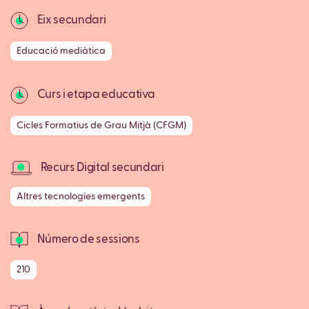
Eix secundari
Educació mediàtica
Curs i etapa educativa
Cicles Formatius de Grau Mitjà (CFGM)
Recurs Digital secundari
Altres tecnologies emergents
Número de sessions
210