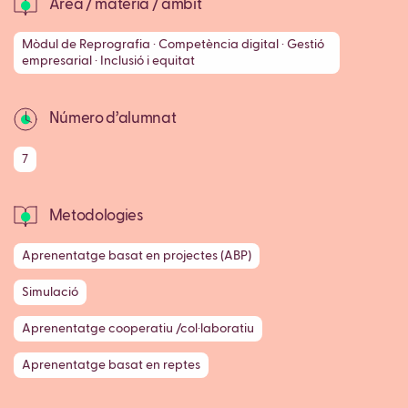
Àrea / matèria / àmbit
Mòdul de Reprografia · Competència digital · Gestió
empresarial · Inclusió i equitat
Número d’alumnat
7
Metodologies
Aprenentatge basat en projectes (ABP)
Simulació
Aprenentatge cooperatiu /col·laboratiu
Aprenentatge basat en reptes