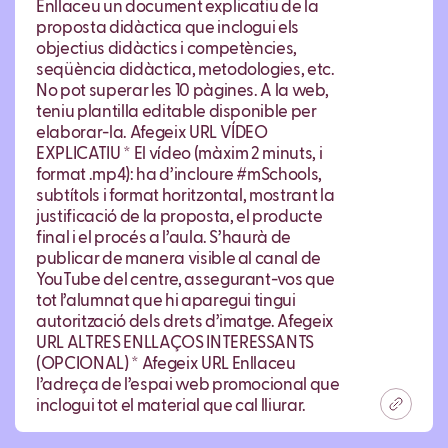
Enllaceu un document explicatiu de la
proposta didàctica que inclogui els
objectius didàctics i competències,
seqüència didàctica, metodologies, etc.
No pot superar les 10 pàgines. A la web,
teniu plantilla editable disponible per
elaborar-la. Afegeix URL VÍDEO
EXPLICATIU * El vídeo (màxim 2 minuts, i
format .mp4): ha d’incloure #mSchools,
subtítols i format horitzontal, mostrant la
justificació de la proposta, el producte
final i el procés a l’aula. S’haurà de
publicar de manera visible al canal de
YouTube del centre, assegurant-vos que
tot l’alumnat que hi aparegui tingui
autorització dels drets d’imatge. Afegeix
URL ALTRES ENLLAÇOS INTERESSANTS
(OPCIONAL) * Afegeix URL Enllaceu
l’adreça de l’espai web promocional que
inclogui tot el material que cal lliurar.