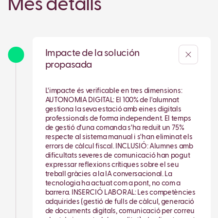
Més detalls
Impacte de la solución
propasada
L'impacte és verificable en tres dimensions:
AUTONOMIA DIGITAL: El 100% de l'alumnat
gestiona la seva estació amb eines digitals
professionals de forma independent. El temps
de gestió d'una comanda s'ha reduït un 75%
respecte al sistema manual i s'han eliminat els
errors de càlcul fiscal. INCLUSIÓ: Alumnes amb
dificultats severes de comunicació han pogut
expressar reflexions crítiques sobre el seu
treball gràcies a la IA conversacional. La
tecnologia ha actuat com a pont, no com a
barrera. INSERCIÓ LABORAL: Les competències
adquirides (gestió de fulls de càlcul, generació
de documents digitals, comunicació per correu