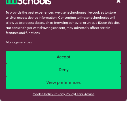
To provide the best experiences, we use technologies like cookies to store
and/or access device information. Consenting to these technologies will
allow us to process data such as browsing behavior or unique IDs on this site.
Not consenting or withdrawing consent, may adversely affect certain
features and functions.
Manage services
Accept
Deny
View preferences
Cookie Policy
Privacy Policy
Legal Advise