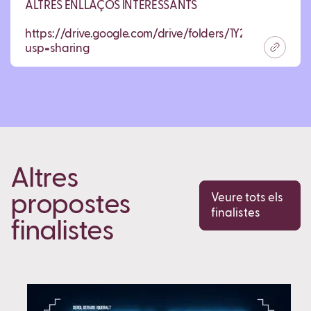
ALTRES ENLLAÇOS INTERESSANTS
https://drive.google.com/drive/folders/1Y2yxugoqC
usp=sharing
Altres
propostes
Veure tots els
finalistes
finalistes