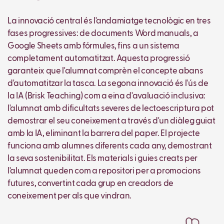
La innovació central és l'andamiatge tecnològic en tres
fases progressives: de documents Word manuals, a
Google Sheets amb fórmules, fins a un sistema
completament automatitzat. Aquesta progressió
garanteix que l'alumnat comprèn el concepte abans
d'automatitzar la tasca. La segona innovació és l'ús de
la IA (Brisk Teaching) com a eina d'avaluació inclusiva:
l'alumnat amb dificultats severes de lectoescriptura pot
demostrar el seu coneixement a través d'un diàleg guiat
amb la IA, eliminant la barrera del paper. El projecte
funciona amb alumnes diferents cada any, demostrant
la seva sostenibilitat. Els materials i guies creats per
l'alumnat queden com a repositori per a promocions
futures, convertint cada grup en creadors de
coneixement per als que vindran.