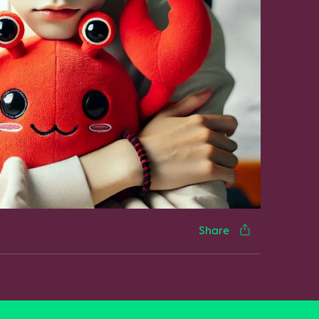
cebook
Twitter
LinkedIn
WhatsApp
Reddit
Gmail
Email
Share