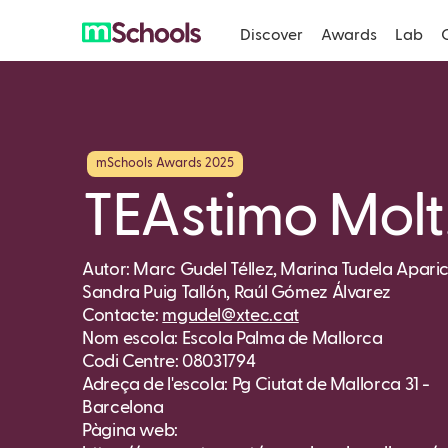
Discover
Awards
Lab
mSchools Awards 2025
TEAstimo Molt!
Autor: Marc Gudel Téllez, Marina Tudela Aparic
Sandra Puig Tallón, Raúl Gómez Álvarez
Contacte:
mgudel@xtec.cat
Nom escola: Escola Palma de Mallorca
Codi Centre: 08031794
Adreça de l'escola: Pg Ciutat de Mallorca 31 -
Barcelona
Pàgina web: