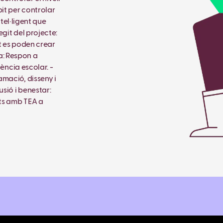
it per controlar
ntel·ligent que
git del projecte:
t es poden crear
la: Respon a
iència escolar. -
amació, disseny i
usió i benestar:
ts amb TEA a