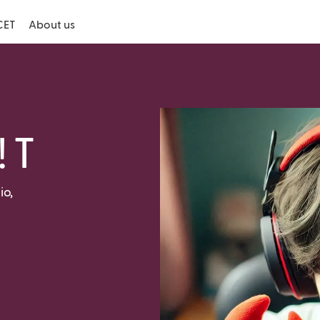
CET
About us
 T
io,