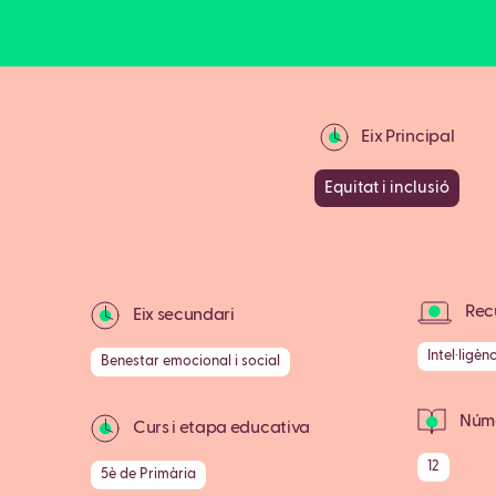
Eix Principal
Equitat i inclusió
Recu
Eix secundari
Intel·ligènc
Benestar emocional i social
Núme
Curs i etapa educativa
12
5è de Primària