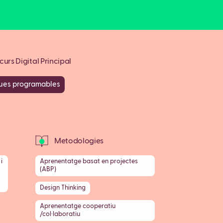
urs Digital Principal
ues programables
Metodologies
i
Aprenentatge basat en projectes
(ABP)
Design Thinking
Aprenentatge cooperatiu
/col·laboratiu