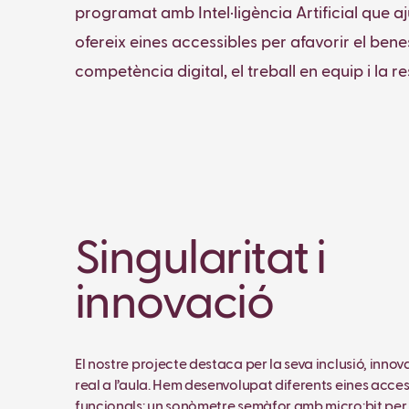
programat amb Intel·ligència Artificial que aj
ofereix eines accessibles per afavorir el bene
competència digital, el treball en equip i la 
Singularitat i
innovació
El nostre projecte destaca per la seva inclusió, innova
real a l’aula. Hem desenvolupat diferents eines access
funcionals: un sonòmetre semàfor amb micro:bit per c