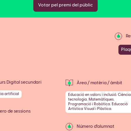
Votar pel premi del públic
Rec
Plaq
rs Digital secundari
Àrea / matèria / àmbit
ia artificial
Educació en valors i inclusió. Ciència 
tecnologia. Matemàtiques.
Programació i Robòtica. Educació
Artística Visual i Plàstica.
ro de sessions
Número d’alumnat