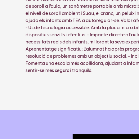
de soroll a l'aula, un sonòmetre portable amb micro:b
el nivell de soroll ambient i Suau, el cranc, un peluix i
ajuda els infants amb TEA a autoregular-se. Valor afe
- Ús de tecnologia accessible: Amb la placa micro:bi
dispositius senzills i efectius. - Impacte directe a l’au
necessitats reals dels infants, millorant la seva exper
Aprenentatge significatiu: L’alumnat ha après progr
resolució de problemes amb un objectiu social. - Incl
Fomenta una escola més acollidora, ajudant a infan
sentir-se més segurs i tranquils.