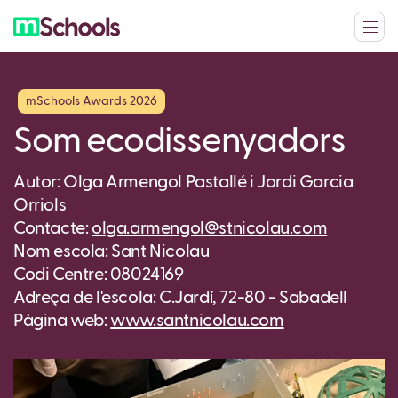
mSchools Awards 2026
Som ecodissenyadors
Autor: Olga Armengol Pastallé i Jordi Garcia
Orriols
Contacte:
olga.armengol@stnicolau.com
Nom escola: Sant Nicolau
Codi Centre: 08024169
Adreça de l'escola: C.Jardí, 72-80 - Sabadell
Pàgina web:
www.santnicolau.com