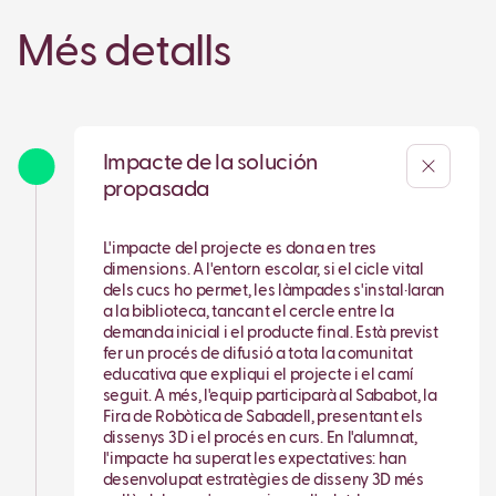
Més detalls
Impacte de la solución
propasada
L'impacte del projecte es dona en tres
dimensions. A l'entorn escolar, si el cicle vital
dels cucs ho permet, les làmpades s'instal·laran
a la biblioteca, tancant el cercle entre la
demanda inicial i el producte final. Està previst
fer un procés de difusió a tota la comunitat
educativa que expliqui el projecte i el camí
seguit. A més, l'equip participarà al Sababot, la
Fira de Robòtica de Sabadell, presentant els
dissenys 3D i el procés en curs. En l'alumnat,
l'impacte ha superat les expectatives: han
desenvolupat estratègies de disseny 3D més