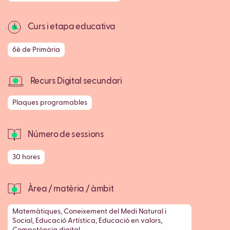
Curs i etapa educativa
6è de Primària
Recurs Digital secundari
Plaques programables
Número de sessions
30 hores
Àrea / matèria / àmbit
Matemàtiques, Coneixement del Medi Natural i
Social, Educació Artística, Educació en valors,
Competència digital