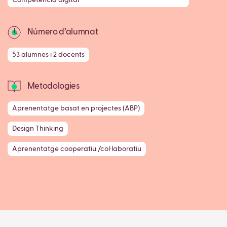
Número d’alumnat
53 alumnes i 2 docents
Metodologies
Aprenentatge basat en projectes (ABP)
Design Thinking
Aprenentatge cooperatiu /col·laboratiu