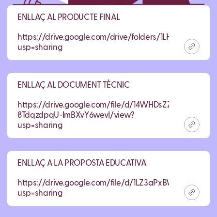
ENLLAÇ AL PRODUCTE FINAL
https://drive.google.com/drive/folders/1LHgG9DLb
usp=sharing
ENLLAÇ AL DOCUMENT TÈCNIC
https://drive.google.com/file/d/14WHDsZZ8ug-
8TdqzdpqU-ImBXvY6wevI/view?
usp=sharing
ENLLAÇ A LA PROPOSTA EDUCATIVA
https://drive.google.com/file/d/1LZ3aPxBVdikYeUoe
usp=sharing