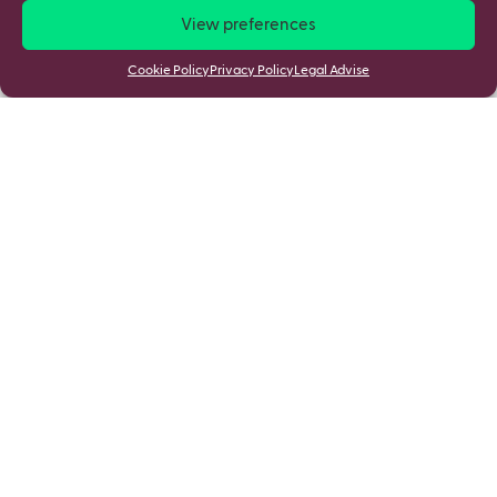
View preferences
Cookie Policy
Privacy Policy
Legal Advise
Stay updated
By joining you accept mSchools
Cookies Policy
&
Privacy Policy
.
Discover
Privacy Policy