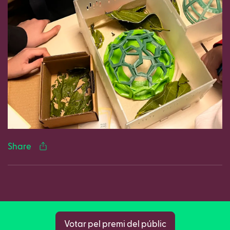
Facebook
Twitter
LinkedIn
WhatsApp
Reddit
Gmail
Ema
Share
Copy
Votar pel premi del públic