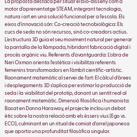
La proposta destaca per situar el bio-disseny com a
motor d'aprenentatge STEAM, integrant tecnologia,
natura i art en una solució funcional per a l'escola. Els
eixos d'innovació són: Co-creació tecnobiològica: Els
cucs de seda no són recursos, sinó co-creadors actius.
L'estructura 3D guia el seu moviment natural per generar
la pantalla de la llàmpada, hibridant fabricació digital i
procés orgànic viu. Referents d'avantguarda: L'obra de
Neri Oxman orienta l'estètica i visibilitza referents
femenins transformadors en l'àmbit científic-artístic.
Raonament matemàtic al servei de l'art: El càlcul d'àrees
i desplegaments 3D s'aplica per estimar la producció de
seda i la viabilitat del prototip, donant un sentit real al
raonament matemàtic. Dimensió filosòfica i humanista:
Basat en Donna Haraway, el projecte inclou un debat
ètic sobre la nostra relació amb els éssers vius (Ego vs.
ECO), culminant en un ritual de comiat d'arrel japonesa
que aporta una profunditat filosòfica singular.