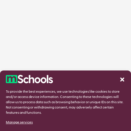
To provide the best experiences, we use technologies like cookies to store
and/or access device information. Consenting to these technologies will
allow us to process data such as browsing behavior or unique IDs on this site.
Not consenting or withdrawing consent, may adversely affect certain
features and functions.
Manage services