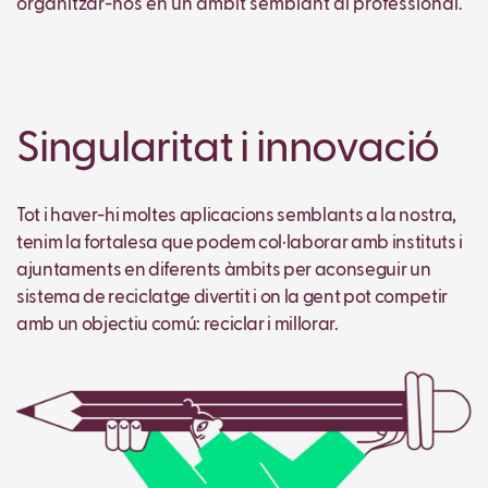
organitzar-nos en un àmbit semblant al professional.
Singularitat i innovació
Tot i haver-hi moltes aplicacions semblants a la nostra,
tenim la fortalesa que podem col·laborar amb instituts i
ajuntaments en diferents àmbits per aconseguir un
sistema de reciclatge divertit i on la gent pot competir
amb un objectiu comú: reciclar i millorar.