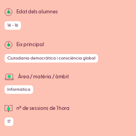
Edat dels alumnes
14 - 16
Eix principal
Ciutadania democràtica i consciència global
Àrea / matèria / àmbit
Informàtica
nº de sessions de 1 hora
17