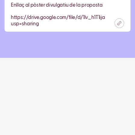
Enllaç al pòster divulgatiu de la proposta
https://drive.google.com/file/d/1lv_h1T1ijaivmR4WVa
usp=sharing