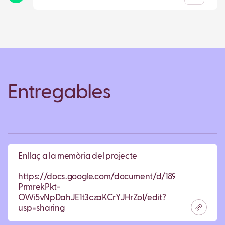
Entregables
Enllaç a la memòria del projecte
https://docs.google.com/document/d/189Dz-
PrmrekPkt-
OWi5vNpDahJE1t3czaKCrYJHrZoI/edit?
usp=sharing