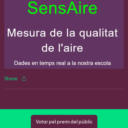
Facebook
Twitter
LinkedIn
WhatsApp
Reddit
Gmail
Ema
Share
Copy
Votar pel premi del públic