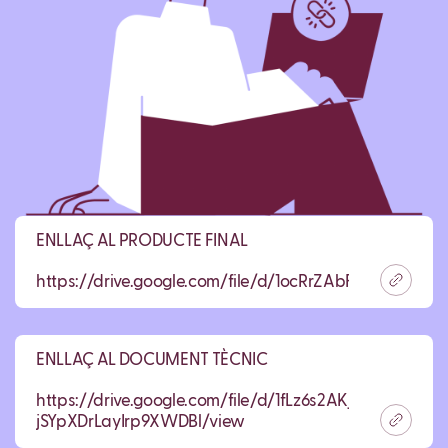
ENLLAÇ AL PRODUCTE FINAL
https://drive.google.com/file/d/1ocRrZAbFG0WQLp
ENLLAÇ AL DOCUMENT TÈCNIC
https://drive.google.com/file/d/1fLz6s2AKj4HR-
jSYpXDrLayIrp9XWDBl/view