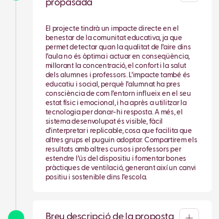
propasada
El projecte tindrà un impacte directe en el
benestar de la comunitat educativa, ja que
permet detectar quan la qualitat de l’aire dins
l’aula no és òptima i actuar en conseqüència,
millorant la concentració, el confort i la salut
dels alumnes i professors. L’impacte també és
educatiu i social, perquè l’alumnat ha pres
consciència de com l’entorn influeix en el seu
estat físic i emocional, i ha après a utilitzar la
tecnologia per donar-hi resposta. A més, el
sistema desenvolupat és visible, fàcil
d’interpretar i replicable, cosa que facilita que
altres grups el puguin adoptar. Compartirem els
resultats amb altres cursos i professors per
estendre l’ús del dispositiu i fomentar bones
pràctiques de ventilació, generant així un canvi
positiu i sostenible dins l’escola.
Breu descripció de la proposta