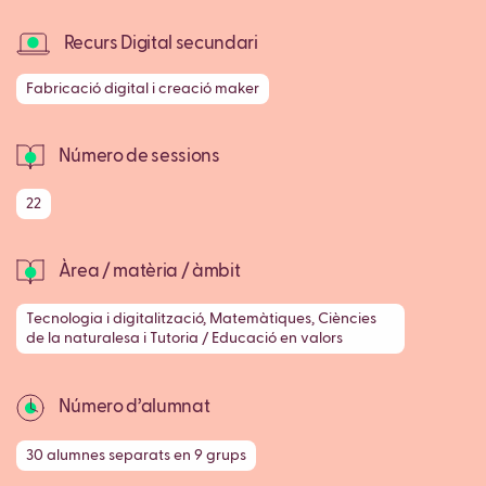
Recurs Digital secundari
Fabricació digital i creació maker
Número de sessions
22
Àrea / matèria / àmbit
Tecnologia i digitalització, Matemàtiques, Ciències
de la naturalesa i Tutoria / Educació en valors
Número d’alumnat
30 alumnes separats en 9 grups