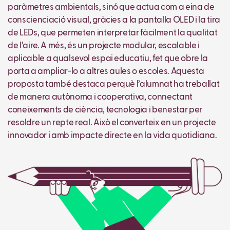
paràmetres ambientals, sinó que actua com a eina de
conscienciació visual, gràcies a la pantalla OLED i la tira
de LEDs, que permeten interpretar fàcilment la qualitat
de l’aire. A més, és un projecte modular, escalable i
aplicable a qualsevol espai educatiu, fet que obre la
porta a ampliar-lo a altres aules o escoles. Aquesta
proposta també destaca perquè l’alumnat ha treballat
de manera autònoma i cooperativa, connectant
coneixements de ciència, tecnologia i benestar per
resoldre un repte real. Això el converteix en un projecte
innovador i amb impacte directe en la vida quotidiana.