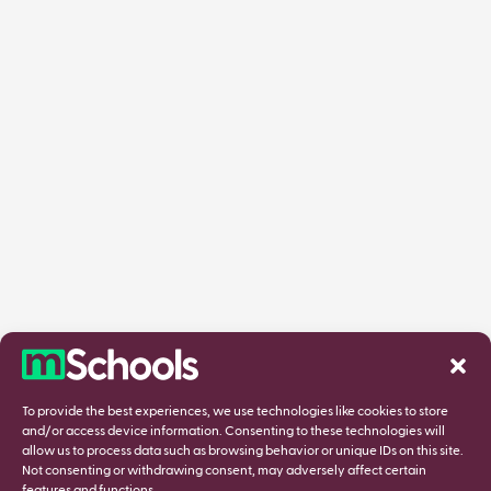
To provide the best experiences, we use technologies like cookies to store
and/or access device information. Consenting to these technologies will
allow us to process data such as browsing behavior or unique IDs on this site.
Not consenting or withdrawing consent, may adversely affect certain