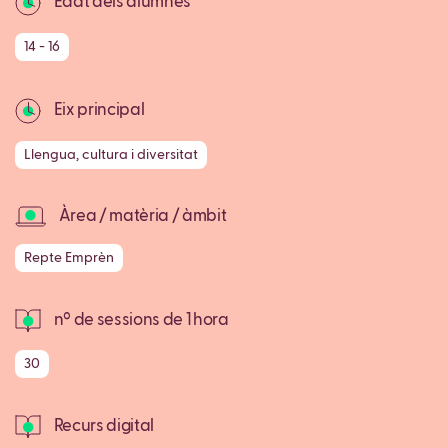
Edat dels alumnes
14 - 16
Eix principal
Llengua, cultura i diversitat
Àrea / matèria / àmbit
Repte Emprèn
nº de sessions de 1 hora
30
Recurs digital