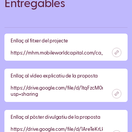
Entregables
Enllaç al fitxer del projecte
https://mhm.mobileworldcapital.com/ca_ES/escenari
Enllaç al vídeo explicatiu de la proposta
https://drive.google.com/file/d/1tqFzcM0r8USbnY95
usp=sharing
Enllaç al pòster divulgatiu de la proposta
https://drive.google.com/file/d/1AreTeKrLkze0qlbF4