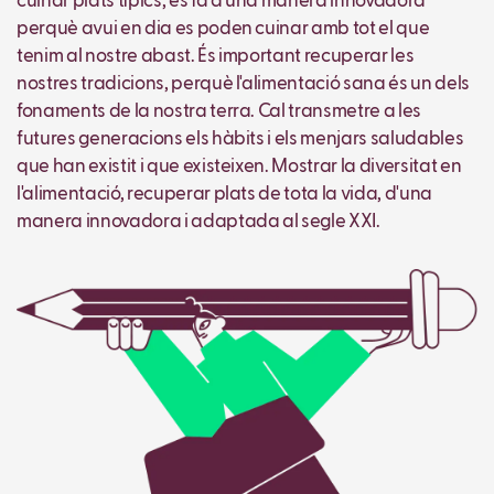
cuinar plats típics, es fa d'una manera innovadora
perquè avui en dia es poden cuinar amb tot el que
tenim al nostre abast. És important recuperar les
nostres tradicions, perquè l'alimentació sana és un dels
fonaments de la nostra terra. Cal transmetre a les
futures generacions els hàbits i els menjars saludables
que han existit i que existeixen. Mostrar la diversitat en
l'alimentació, recuperar plats de tota la vida, d'una
manera innovadora i adaptada al segle XXI.