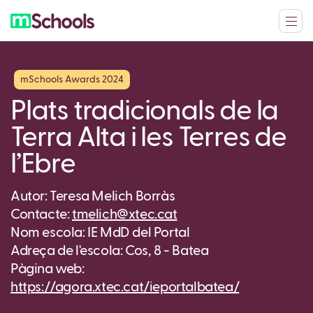
mSchools Awards 2024
Plats tradicionals de la
Terra Alta i les Terres de
l’Ebre
Autor: Teresa Melich Borràs
Contacte:
tmelich@xtec.cat
Nom escola: IE MdD del Portal
Adreça de l'escola: Cos, 8 - Batea
Pàgina web:
https://agora.xtec.cat/ieportalbatea/