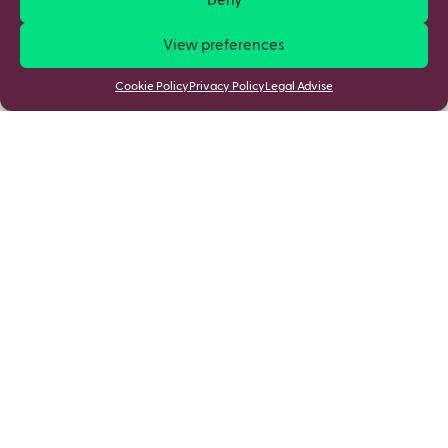
Deny
View preferences
Cookie Policy
Privacy Policy
Legal Advise
Stay updated
By joining you accept mSchools
Cookies Policy
&
Privacy Policy
.