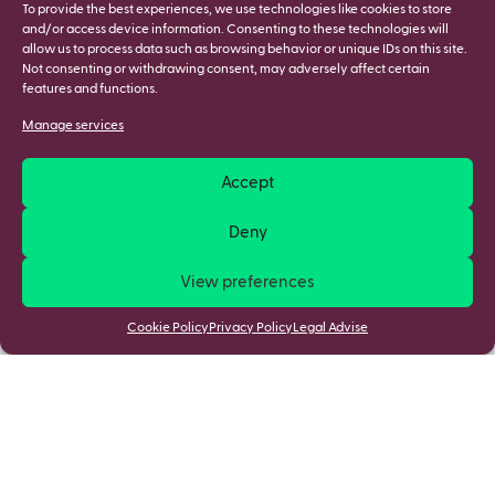
To provide the best experiences, we use technologies like cookies to store
and/or access device information. Consenting to these technologies will
allow us to process data such as browsing behavior or unique IDs on this site.
Not consenting or withdrawing consent, may adversely affect certain
features and functions.
Manage services
Accept
Deny
View preferences
Cookie Policy
Privacy Policy
Legal Advise
Stay updated