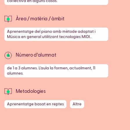
col·lectiva en alguns casos.
Àrea / matèria / àmbit
Aprenentatge del piano amb mètode adaptat i
Música en general utilitzant tecnologies MIDI..
Número d’alumnat
de 1 a 3 alumnes. L'aula la formen, actualment, 11
alumnes.
Metodologies
Aprenentatge basat en reptes
Altre