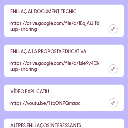
ENLLAÇ AL DOCUMENT TÈCNIC
https://drive.google.com/file/d/1EqjAiJiTdwUkdLQpc5
usp=sharing
ENLLAÇ A LA PROPOSTA EDUCATIVA
https://drive.google.com/file/d/1sIe9v4Ok8tB6A1Ke
usp=sharing
VÍDEO EXPLICATIU
https://youtu.be/TtbONPQmzac
ALTRES ENLLAÇOS INTERESSANTS