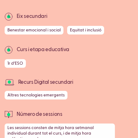
Eix secundari
Benestar emocional i social
Equitat i inclusió
Curs i etapa educativa
1r d’ESO
Recurs Digital secundari
Altres tecnologies emergents
Número de sessions
Les sessions consten de mitja hora setmanal
individual durant tot el curs, i de mitja hora