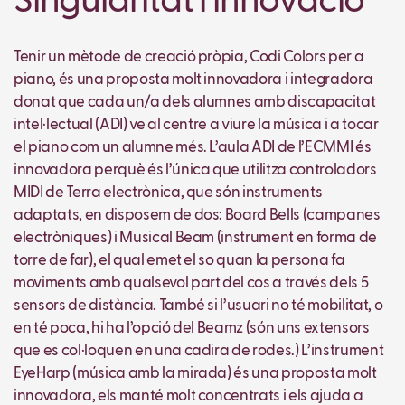
Singularitat i innovació
Tenir un mètode de creació pròpia, Codi Colors per a
piano, és una proposta molt innovadora i integradora
donat que cada un/a dels alumnes amb discapacitat
intel·lectual (ADI) ve al centre a viure la música i a tocar
el piano com un alumne més. L’aula ADI de l’ECMMI és
innovadora perquè és l’única que utilitza controladors
MIDI de Terra electrònica, que són instruments
adaptats, en disposem de dos: Board Bells (campanes
electròniques) i Musical Beam (instrument en forma de
torre de far), el qual emet el so quan la persona fa
moviments amb qualsevol part del cos a través dels 5
sensors de distància. També si l’usuari no té mobilitat, o
en té poca, hi ha l’opció del Beamz (són uns extensors
que es col·loquen en una cadira de rodes.) L’instrument
EyeHarp (música amb la mirada) és una proposta molt
innovadora, els manté molt concentrats i els ajuda a