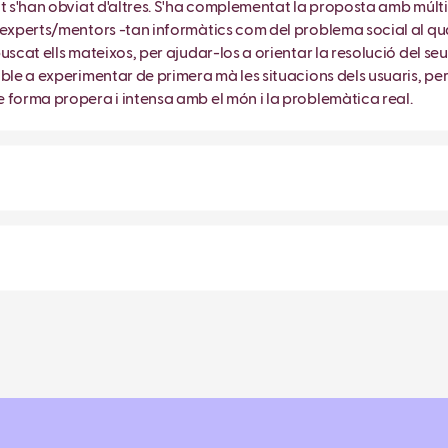
t s'han obviat d'altres. S'ha complementat la proposta amb múlti
 experts/mentors -tan informàtics com del problema social al qu
uscat ells mateixos, per ajudar-los a orientar la resolució del s
ble a experimentar de primera mà les situacions dels usuaris, pe
 forma propera i intensa amb el món i la problemàtica real.