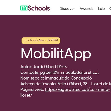
Discover
Awards
Lab
mSchools Awards 2024
MobilitApp
Autor: Jordi Gibert Pérez
Contacte:
j.gibert@immaculadalloret.cat
Nom escola: Immaculada Concepció
Adreça de l'escola: Felip i Gibert, 38 - Lloret de
Pàgina web:
https://agora.xtec.cat/col-imma-
lloret/