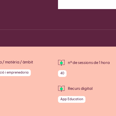
Copy
 / matèria / àmbit
nº de sessions de 1 hora
ació i emprenedoria
40
Recurs digital
App Education