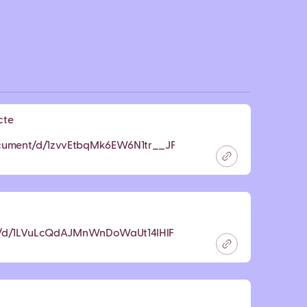
cte
ocument/d/1zvvEtbqMk6EW6N1tr__JFqrHIR6fqh1hyr-
file/d/1LVuLcQdAJMnWnDoWaUt14IHlFd1OW6Tb/view?