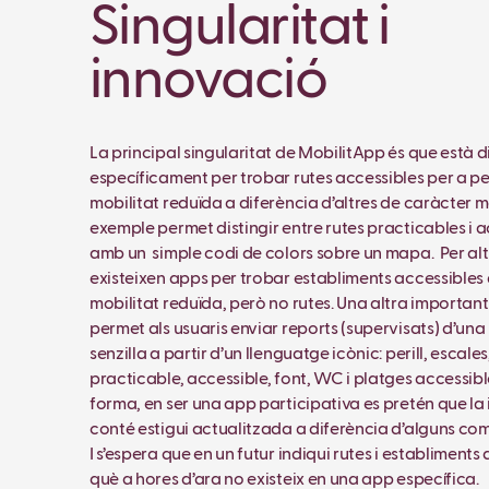
Singularitat i
innovació
La principal singularitat de MobilitApp és que està 
específicament per trobar rutes accessibles per a 
mobilitat reduïda a diferència d’altres de caràcter m
exemple permet distingir entre rutes practicables i ac
amb un simple codi de colors sobre un mapa. Per alt
existeixen apps per trobar establiments accessible
mobilitat reduïda, però no rutes. Una altra importan
permet als usuaris enviar reports (supervisats) d’un
senzilla a partir d’un llenguatge icònic: perill, escale
practicable, accessible, font, WC i platges accessib
forma, en ser una app participativa es pretén que l
conté estigui actualitzada a diferència d’alguns co
I s’espera que en un futur indiqui rutes i establiment
què a hores d’ara no existeix en una app específica.