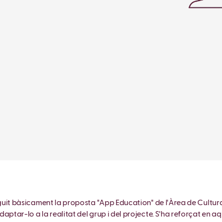
eguit bàsicament la proposta "App Education" de l'Àrea de Cultura
ptar-lo a la realitat del grup i del projecte. S'ha reforçat en aque