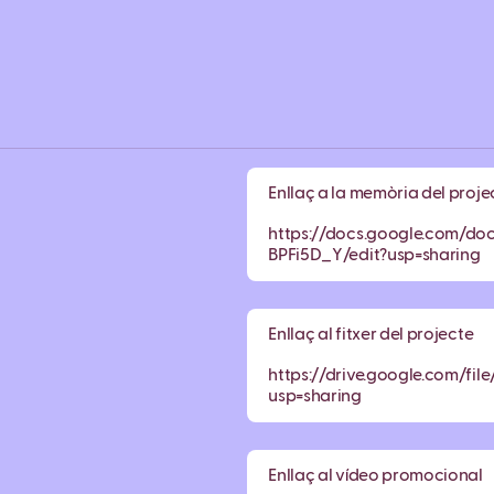
Enllaç a la memòria del proje
https://docs.google.com/d
BPFi5D_Y/edit?usp=sharing
Enllaç al fitxer del projecte
https://drive.google.com/
usp=sharing
Enllaç al vídeo promocional