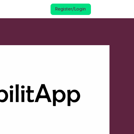
Register/Login
cebook
Twitter
LinkedIn
WhatsApp
Reddit
Gmail
Email