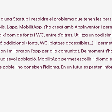
ó d'una Startup i resoldre el problema que tenen les per
ls. L'app, MobilitApp, s'ha creat amb AppInventor i per
 així com de fonts i WC, entre d'altres. Utilitza un codi s
addicional (fonts, WC, platges accessibles…). I permet 
aran i milloraran l’app per a la comunitat. De moment s’
ualsevol població. MobilitApp permet escollir l’idioma e
 poble i no coneixen l’idioma. En un futur es pretén inf