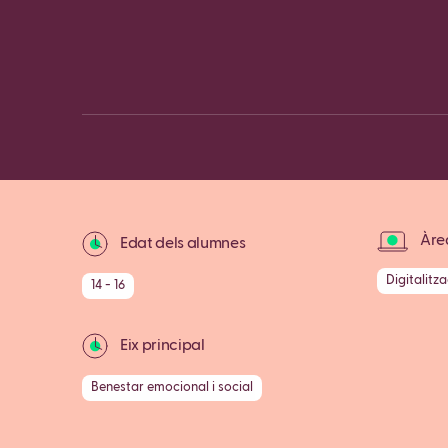
Àrea
Edat dels alumnes
Digitalitz
14 - 16
Eix principal
Benestar emocional i social