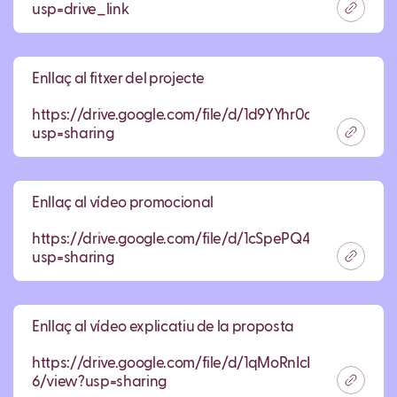
usp=drive_link
Enllaç al fitxer del projecte
https://drive.google.com/file/d/1d9YYhr0d0t4mRTy
usp=sharing
Enllaç al vídeo promocional
https://drive.google.com/file/d/1cSpePQ4XQKpiuAk
usp=sharing
Enllaç al vídeo explicatiu de la proposta
https://drive.google.com/file/d/1qMoRnIcL_09IqbLM
6/view?usp=sharing