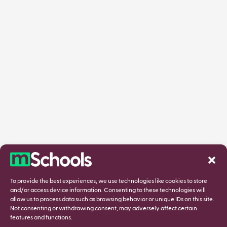
To provide the best experiences, we use technologies like cookies to store
and/or access device information. Consenting to these technologies will
allow us to process data such as browsing behavior or unique IDs on this site.
Not consenting or withdrawing consent, may adversely affect certain
features and functions.