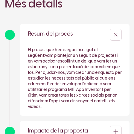
Més detalls
Resum del procés
El procés que hem seguit ha sigut el
següent:vam plantejar un seguit de projectes i
en vam acabar escollint un del que vam fer un
esborrany i una presentació de com volíem que
fos. Per ajudar-nos, vam crear una enquesta per
estudiar les necessitats del públic al que ens
adrecem. Per desenvolupar l’aplicació vam
utilitzar el programa MIT App Inventor. I per
últim, vam crear totes les xarxes socials per on
difondrem l’app i vam dissenyar el cartell i els
vídeos..
Impacte de la proposta