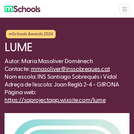
mSchools Awards 2024
LUME
Autor: Maria Masoliver Domènech
Contacte:
mmasoliver@inssobreques.cat
Nom escola: INS Santiago Sobrequés i Vidal
Adreça de l'escola: Joan Reglà 2-4 - GIRONA
Pàgina web:
https://saprojectapp.wixsite.com/lume