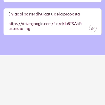
Enllaç al pòster divulgatiu de la proposta
https://drive.google.com/file/d/1u8TSWsPuzxzXTVj
usp=sharing