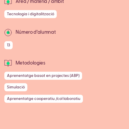
Àrea / matèria / àmbit
Tecnologia i digitalització
Número d’alumnat
13
Metodologies
Aprenentatge basat en projectes (ABP)
Simulació
Aprenentatge cooperatiu /col·laboratiu