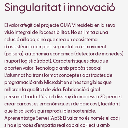
Singularitat i innovació
El valor afegit del projecte GUIA’M resideix en la seva
visió integral de l’accessibilitat. No es limita a una
solució aïllada, sinó que crea un ecosistema
d’assistència complet: seguretat en el moviment
(polsera), autonomia econòmica (detector de monedes)
i suport logístic (robot). Característiques clau que
aporten valor: Tecnologia amb propòsit social:
L’alumnat ha transformat conceptes abstractes de
programació amb Micro:bit en eines tangibles que
milloren la qualitat de vida. Fabricació digital
personalitzada: L'ús del disseny i la impressió 3D permet
crear carcasses ergonòmiques i de baix cost, facilitant
que la solució sigui reproduïble i sostenible.
Aprenentatge Servei (ApS): El valor no és només el codi,
sinó el procés d'empatia real cap al col·lectiu amb