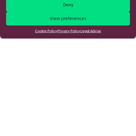
Deny
View preferences
Cookie Policy
Privacy Policy
Legal Advise
Stay updated
By joining you accept mSchools
Cookies Policy
&
Privacy Policy
.