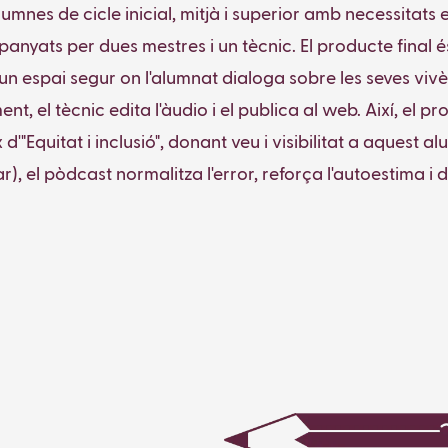
mnes de cicle inicial, mitjà i superior amb necessitats
anyats per dues mestres i un tècnic. El producte final 
un espai segur on l'alumnat dialoga sobre les seves vivè
ent, el tècnic edita l'àudio i el publica al web. Així, el
ix d'"Equitat i inclusió", donant veu i visibilitat a aques
r), el pòdcast normalitza l'error, reforça l'autoestima i