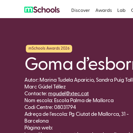
Discover
Awards
Lab
mSchools Awards 2026
Goma d’esbor
Autor: Marina Tudela Aparicio, Sandra Puig Tall
Marc Gúdel Téllez
Contacte:
mgudel@xtec.cat
Nom escola: Escola Palma de Mallorca
Codi Centre: 08031794
Adreça de l'escola: Pg Ciutat de Mallorca, 31 -
Barcelona
Pàgina web: