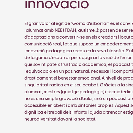
innovació
El gran valor afegit de "Goma d'esborrar" és el canvi 
l'alumnat amb NEE (TDAH, autisme...): passen de ser r
d'adaptacions a convertir-se en els creadors i locuto
comunicació real, fet que suposa un empoderament 
innovació pedagògica recau en la seva filosofia. S'ut
de la goma d'esborrar per capgirar la visió de l'error. 
que sovint pateix frustració acadèmica, el pòdcast
l'equivocació en un pas natural, necessari i comparti
dràsticament el benestar emocional. A nivell de prod
singularitat radica en el seu acabat. Gràcies a la sin
alumnat, mestres (guiatge pedagògic) i tècnic (edici
no és una simple gravació d'aula, sinó un pòdcast pr
accessible en obert i amb sintonies pròpies. Aquest s
dignifica el treball dels infants i ajuda a trencar est
neurodiversitat davant la societat.