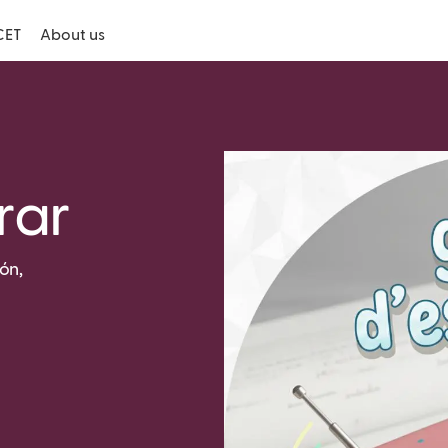
CET
About us
rar
ón,