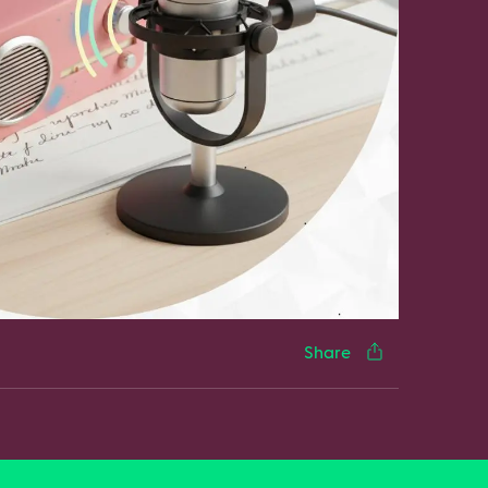
cebook
Twitter
LinkedIn
WhatsApp
Reddit
Gmail
Email
Share