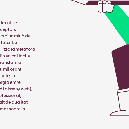
de rol de
eceptors
rs d'un mitjà de
total. La
ilitza la metàfora
En un col·lectiu
 transforma
t, millorant
ucte, la
ergia entre
ó i disseny web),
ofessional,
alt de qualitat
igmes sobre la