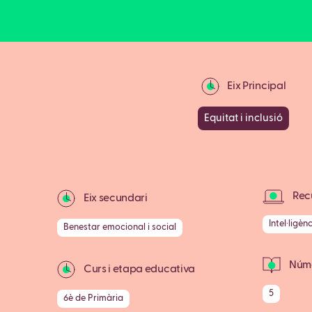
Eix Principal
Equitat i inclusió
Recu
Eix secundari
Intel·ligènc
Benestar emocional i social
Núme
Curs i etapa educativa
5
6è de Primària