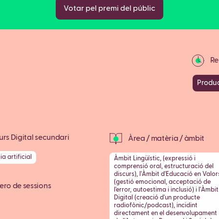
Votar pel premi del públic
Rec
Produc
rs Digital secundari
Àrea / matèria / àmbit
ia artificial
Àmbit Lingüístic, (expressió i
comprensió oral, estructuració del
discurs), l'Àmbit d'Educació en Valor
(gestió emocional, acceptació de
ro de sessions
l'error, autoestima i inclusió) i l'Àmbit
Digital (creació d'un producte
radiofònic/podcast), incidint
directament en el desenvolupament