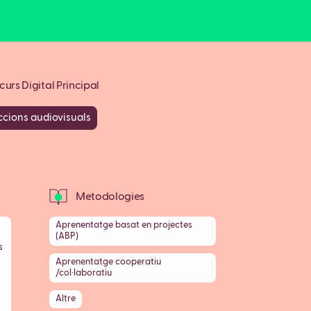
urs Digital Principal
cions audiovisuals
Metodologies
Aprenentatge basat en projectes
(ABP)
s
Aprenentatge cooperatiu
/col·laboratiu
Altre