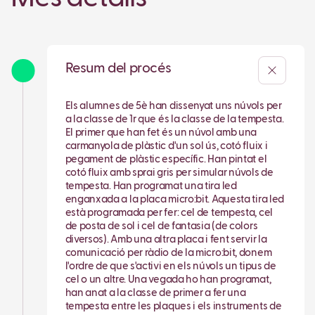
Resum del procés
Els alumnes de 5è han dissenyat uns núvols per
a la classe de 1r que és la classe de la tempesta.
El primer que han fet és un núvol amb una
carmanyola de plàstic d'un sol ús, cotó fluix i
pegament de plàstic específic. Han pintat el
cotó fluix amb sprai gris per simular núvols de
tempesta. Han programat una tira led
enganxada a la placa micro:bit. Aquesta tira led
està programada per fer: cel de tempesta, cel
de posta de sol i cel de fantasia (de colors
diversos). Amb una altra placa i fent servir la
comunicació per ràdio de la micro:bit, donem
l'ordre de que s'activi en els núvols un tipus de
cel o un altre. Una vegada ho han programat,
han anat a la classe de primer a fer una
tempesta entre les plaques i els instruments de