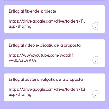
Enllaç al fitxer del projecte
https://drive.google.com/drive/folders/1FJsdYuPao
usp=sharing
Enllaç al vídeo explicatiu de la proposta
https://www.youtube.com/watch?
v=kl0A3OzVlUs
Enllaç al pòster divulgatiu de la proposta
https://drive.google.com/drive/folders/1QcnMu_K2
usp=sharing