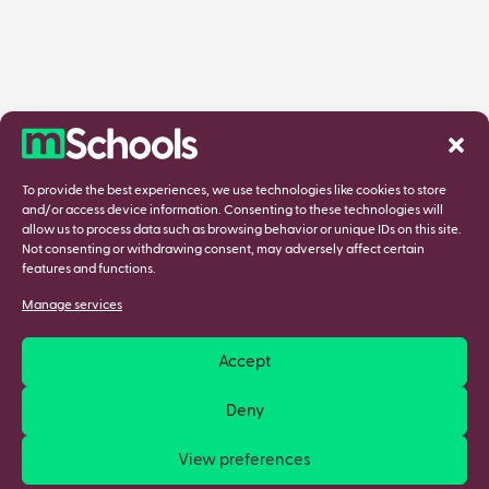
To provide the best experiences, we use technologies like cookies to store
and/or access device information. Consenting to these technologies will
allow us to process data such as browsing behavior or unique IDs on this site.
Not consenting or withdrawing consent, may adversely affect certain
features and functions.
Manage services
Accept
Deny
View preferences