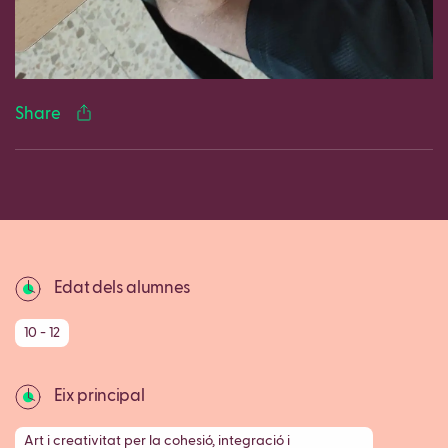
Facebook
Twitter
LinkedIn
WhatsApp
Reddit
Gmail
Ema
Share
Copy
Edat dels alumnes
10 - 12
Eix principal
Art i creativitat per la cohesió, integració i