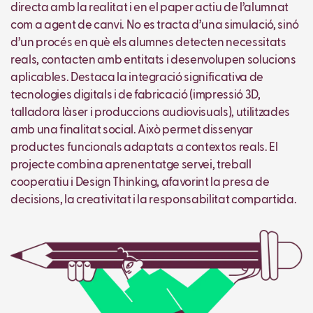
directa amb la realitat i en el paper actiu de l’alumnat
com a agent de canvi. No es tracta d’una simulació, sinó
d’un procés en què els alumnes detecten necessitats
reals, contacten amb entitats i desenvolupen solucions
aplicables. Destaca la integració significativa de
tecnologies digitals i de fabricació (impressió 3D,
talladora làser i produccions audiovisuals), utilitzades
amb una finalitat social. Això permet dissenyar
productes funcionals adaptats a contextos reals. El
projecte combina aprenentatge servei, treball
cooperatiu i Design Thinking, afavorint la presa de
decisions, la creativitat i la responsabilitat compartida.