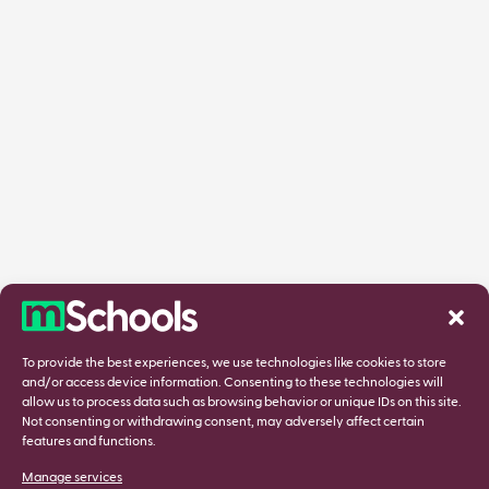
To provide the best experiences, we use technologies like cookies to store
and/or access device information. Consenting to these technologies will
allow us to process data such as browsing behavior or unique IDs on this site.
Not consenting or withdrawing consent, may adversely affect certain
features and functions.
Manage services