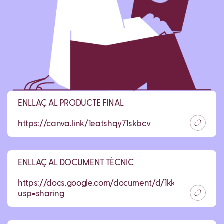
ENLLAÇ AL PRODUCTE FINAL
https://canva.link/1eatshqy71skbcv
ENLLAÇ AL DOCUMENT TÈCNIC
https://docs.google.com/document/d/1kkyRxjDok9H
usp=sharing