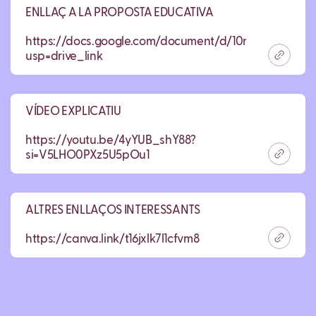
ENLLAÇ A LA PROPOSTA EDUCATIVA
https://docs.google.com/document/d/10n0WY4c9F
usp=drive_link
VÍDEO EXPLICATIU
https://youtu.be/4yYUB_shY88?
si=V5LHO0PXz5U5pOu1
ALTRES ENLLAÇOS INTERESSANTS
https://canva.link/t16jxlk7l1cfvm8