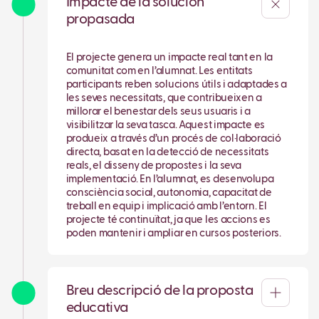
Impacte de la solución
propasada
El projecte genera un impacte real tant en la
comunitat com en l’alumnat. Les entitats
participants reben solucions útils i adaptades a
les seves necessitats, que contribueixen a
millorar el benestar dels seus usuaris i a
visibilitzar la seva tasca. Aquest impacte es
produeix a través d’un procés de col·laboració
directa, basat en la detecció de necessitats
reals, el disseny de propostes i la seva
implementació. En l’alumnat, es desenvolupa
consciència social, autonomia, capacitat de
treball en equip i implicació amb l’entorn. El
projecte té continuïtat, ja que les accions es
poden mantenir i ampliar en cursos posteriors.
Breu descripció de la proposta
educativa