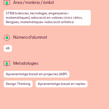
Àrea / matèria / àmbit
STEM (ciències, tecnologia, engenyieria i
matemàtiques), educació en valores cívics i ètics,
llengües, matemàtiques i educació artística
Número d’alumnat
48
Metodologies
Aprenentatge basat en projectes (ABP)
Design Thinking
Aprenentatge basat en reptes