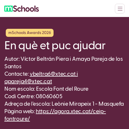
mSchools Awards 2026
En què et puc ajudar
Autor: Víctor Beltrán Piera i Amaya Pareja de los
Santos
Contacte:
vbeltra6@xtec.cat i
apareja4@xtec.cat
Nom escola: Escola Font del Roure
Codi Centre: 08060605
Adreça de l'escola: Leònie Mirapeix 1 - Masquefa
Pàgina web:
https://agora.xtec.cat/ceip-
fontroure/