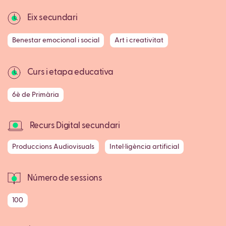
Eix secundari
Benestar emocional i social
Art i creativitat
Curs i etapa educativa
6è de Primària
Recurs Digital secundari
Produccions Audiovisuals
Intel·ligència artificial
Número de sessions
100