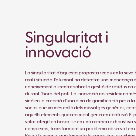
Singularitat i
innovació
La singularitat d’aquesta proposta recau en la seva
real i situada: l’alumnat ha detectat una mancança 
coneixement al centre sobre la gestió de residus no
durant l'hora del pati. La innovació no resideix només
sinó en la creació d'una eina de gamificació per a l
social que va més enllà dels missatges genèrics, cen
aquells elements que realment generen confusió. El
valor afegit en basar-se en una recerca exhaustiva 
complexos, transformant un problema observat en 
lúdic i funcional que fomenta la consciència ambient