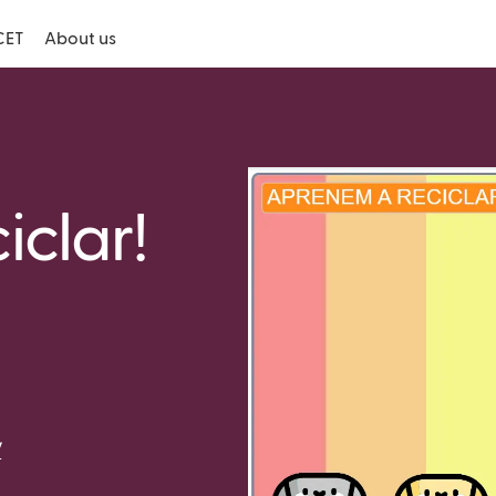
CET
About us
iclar!
/