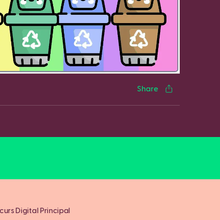
cebook
Twitter
LinkedIn
WhatsApp
Reddit
Gmail
Email
Share
urs Digital Principal