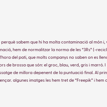
ge perquè sabem que hi ha molta contaminació al món i, v
nació, hem de normalitzar la norma de les “3Rs” (-recicla
hora del pati, que molts companys no saben on es llenc
dors de brossa que són: el groc, blau, verd, gris i marró.
issatge de millora depenent de la puntuació final. Al pri
çar. algunes imatges les hem tret de “Freepik” i hem c