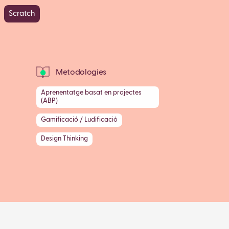
Scratch
Metodologies
Aprenentatge basat en projectes
(ABP)
Gamificació / Ludificació
Design Thinking