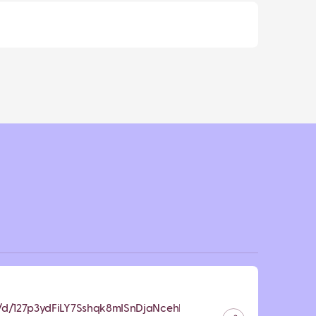
ile/d/127p3ydFiLY7Sshqk8mISnDjaNcehBOyC/view?