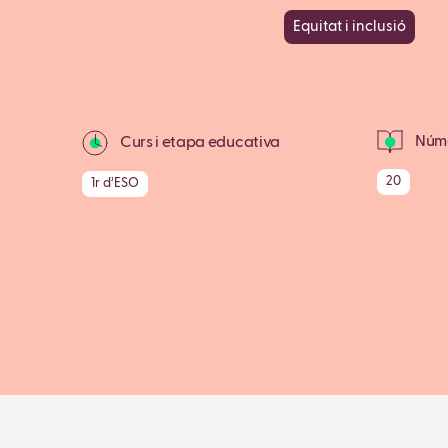
Equitat i inclusió
Núme
Curs i etapa educativa
20
1r d’ESO