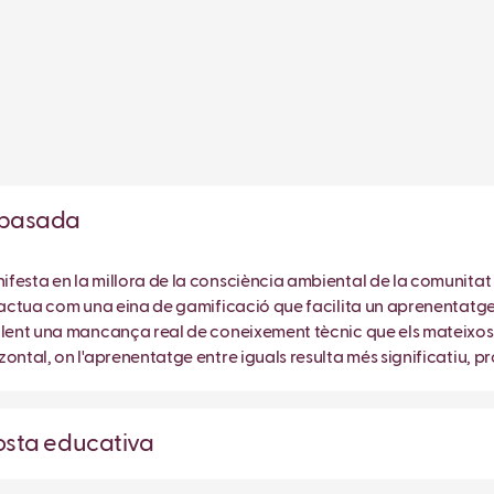
ropasada
festa en la millora de la consciència ambiental de la comunita
c actua com una eina de gamificació que facilita un aprenentatge 
olent una mancança real de coneixement tècnic que els mateixos 
ontal, on l'aprenentatge entre iguals resulta més significatiu, 
posta educativa