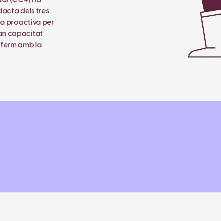
dacta dels tres
ma proactiva per
an capacitat
 ferm amb la