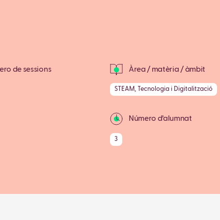
ro de sessions
Àrea / matèria / àmbit
STEAM, Tecnologia i Digitalització
Número d’alumnat
3