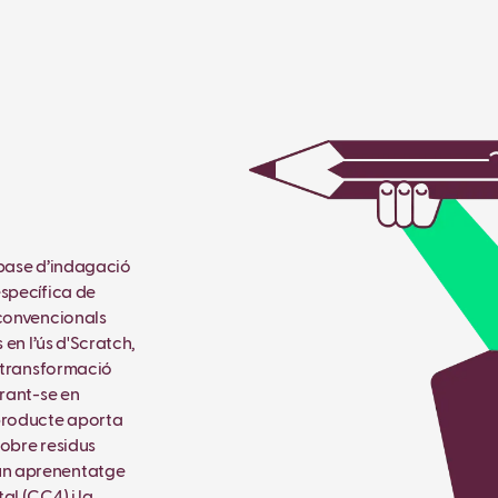
 base d’indagació
específica de
 convencionals
 en l’ús d'Scratch,
a transformació
trant-se en
 producte aporta
sobre residus
un aprenentatge
al (CC4) i la