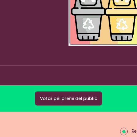
Fa
Copy
Votar pel premi del públic
Rec