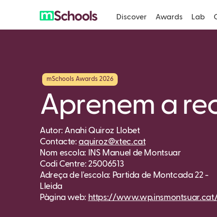
Discover
Awards
Lab
mSchools Awards 2026
Aprenem a rec
Autor: Anahi Quiroz Llobet
Contacte:
aquiroz@xtec.cat
Nom escola: INS Manuel de Montsuar
Codi Centre: 25006513
Adreça de l'escola: Partida de Montcada 22 -
Lleida
Pàgina web:
https://www.wp.insmontsuar.cat