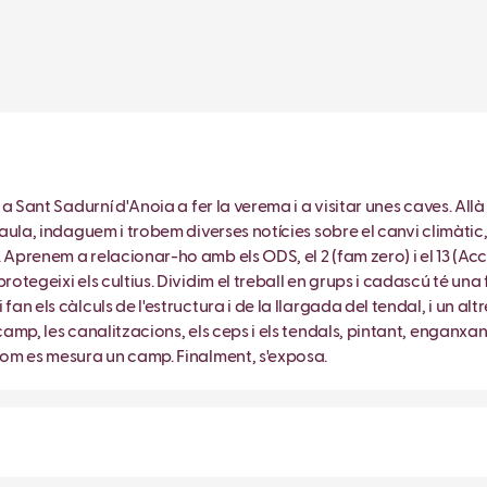
a a Sant Sadurní d'Anoia a fer la verema i a visitar unes caves. All
'aula, indaguem i trobem diverses notícies sobre el canvi climàtic
 Aprenem a relacionar-ho amb els ODS, el 2 (fam zero) i el 13 (Acc
rotegeixi els cultius. Dividim el treball en grups i cadascú té una
an els càlculs de l'estructura i de la llargada del tendal, i un altr
camp, les canalitzacions, els ceps i els tendals, pintant, enganxan
 com es mesura un camp. Finalment, s'exposa.