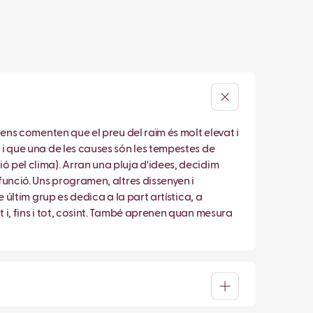
à ens comenten que el preu del raïm és molt elevat i
, i que una de les causes són les tempestes de
ió pel clima). Arran una pluja d'idees, decidim
 funció. Uns programen, altres dissenyen i
e últim grup es dedica a la part artística, a
t i, fins i tot, cosint. També aprenen quan mesura