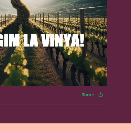
cebook
Twitter
LinkedIn
WhatsApp
Reddit
Gmail
Email
Share