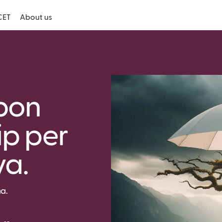
CET
About us
 bon
ip per
ya.
a.