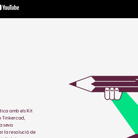
tica amb els Kit
b Tinkercad,
a seva
r la resolució de