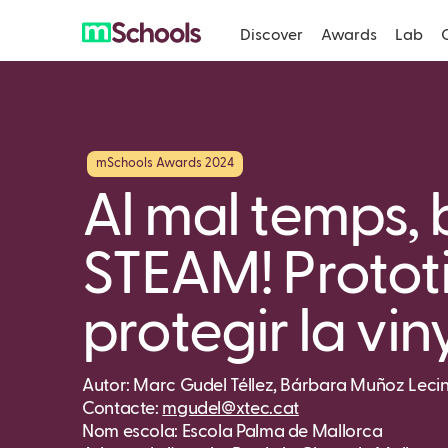
Discover
Awards
Lab
mSchools Awards 2024
Al mal temps,
STEAM! Protot
protegir la vin
Autor: Marc Gudel Téllez, Bárbara Muñoz Lecin
Contacte:
mgudel@xtec.cat
Nom escola: Escola Palma de Mallorca