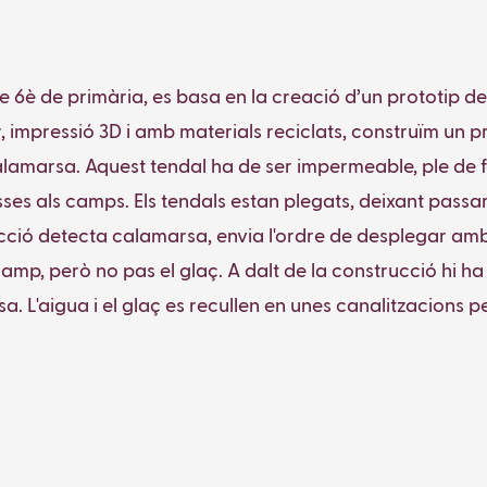
 6è de primària, es basa en la creació d’un prototip de
r, impressió 3D i amb materials reciclats, construïm un 
lamarsa. Aquest tendal ha de ser impermeable, ple de fo
es als camps. Els tendals estan plegats, deixant passar el
rucció detecta calamarsa, envia l'ordre de desplegar ambd
amp, però no pas el glaç. A dalt de la construcció hi ha 
sa. L'aigua i el glaç es recullen en unes canalitzacions per