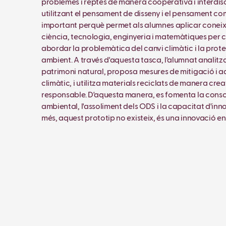
problemes i reptes de manera cooperativa i interdisc
utilitzant el pensament de disseny i el pensament co
important perquè permet als alumnes aplicar conei
ciència, tecnologia, enginyeria i matemàtiques per 
abordar la problemàtica del canvi climàtic i la prot
ambient. A través d'aquesta tasca, l'alumnat analitza
patrimoni natural, proposa mesures de mitigació i a
climàtic, i utilitza materials reciclats de manera creat
responsable. D'aquesta manera, es fomenta la cons
ambiental, l'assoliment dels ODS i la capacitat d'inn
més, aquest prototip no existeix, és una innovació en