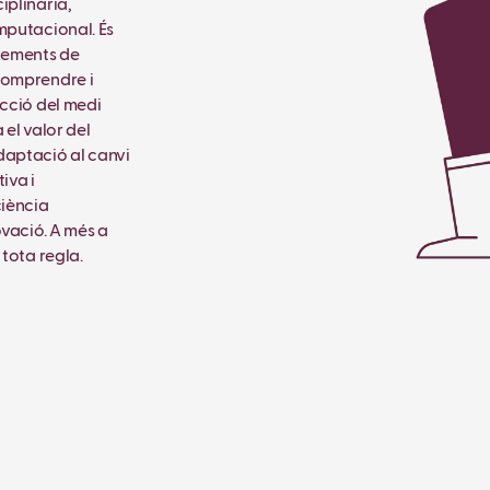
iplinària,
mputacional. És
xements de
comprendre i
ecció del medi
 el valor del
daptació al canvi
iva i
ciència
ovació. A més a
 tota regla.