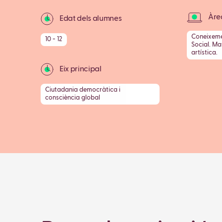
Àrea
Edat dels alumnes
Coneixemen
10 - 12
Social. M
artística.
Eix principal
Ciutadania democràtica i
consciència global