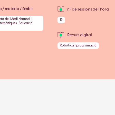
 / matèria / àmbit
nº de sessions de 1 hora
t del Medi Natural i
15
atemàtiques. Educació
Recurs digital
Robòtica i programació