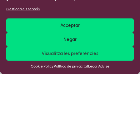
Gestiona els serveis
Acceptar
Negar
Visualitza les preferències
Cookie Policy
Política de privacitat
Legal Advise
Apunta't a la nostra Newsletter i
descobreix totes les novetats!