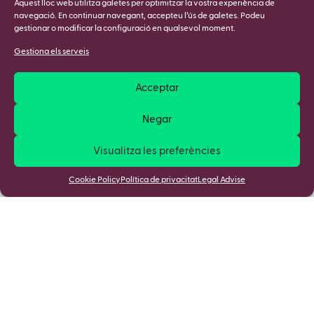
Aquest lloc web utilitza galetes per optimitzar la vostra experiència de
navegació. En continuar navegant, accepteu l’ús de galetes. Podeu
gestionar o modificar la configuració en qualsevol moment.
Gestiona els serveis
Acceptar
Negar
Visualitza les preferències
Cookie Policy
Política de privacitat
Legal Advise
Apunta't a la nostra Newsletter i