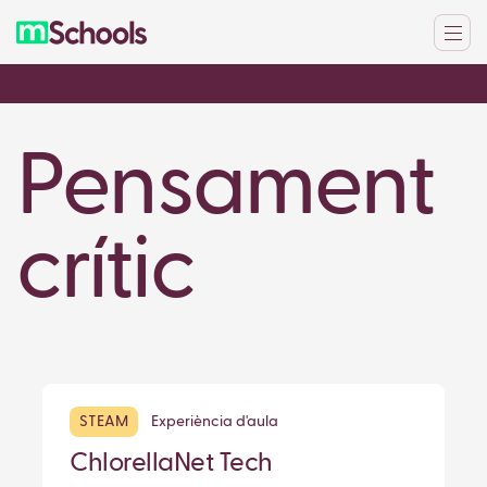
Pensament
crític
STEAM
Experiència d'aula
ChlorellaNet Tech