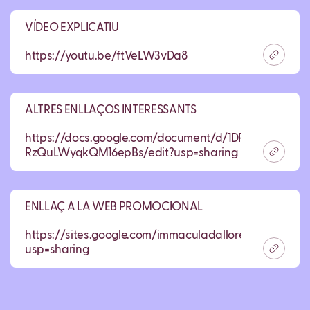
VÍDEO EXPLICATIU
https://youtu.be/ftVeLW3vDa8
ALTRES ENLLAÇOS INTERESSANTS
https://docs.google.com/document/d/1DReNELdwpp
RzQuLWyqkQM16epBs/edit?usp=sharing
ENLLAÇ A LA WEB PROMOCIONAL
https://sites.google.com/immaculadalloret.cat/techpe
usp=sharing