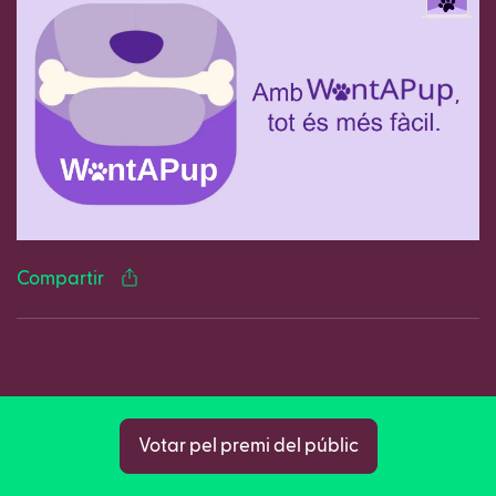
Facebook
Twitter
LinkedIn
WhatsApp
Reddit
Gmail
Ema
Compartir
Copy
Votar pel premi del públic