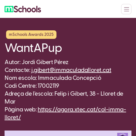
mSchools Awards 2025
WantAPup
Autor: Jordi Gibert Pérez
Contacte:
j.gibert@immaculadalloret.cat
Nom escola: Immaculada Concepció
Codi Centre: 17002119
Adreça de l'escola: Felip i Gibert, 38 - Lloret de
Mar
Pàgina web:
https://agora.xtec.cat/col-imma-
lloret/