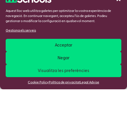
Aquest lloc web utilitza galetes per optimitzar la vostra experiència de
navegació. En continuar navegant, accepteu l’ús de galetes. Podeu
gestionar o modificar la configuració en qualsevol moment.
Gestiona els serveis
Acceptar
Negar
Visualitza les preferències
Cookie Policy
Política de privacitat
Legal Advise
Apunta't a la nostra Newsletter i
descobreix totes les novetats!