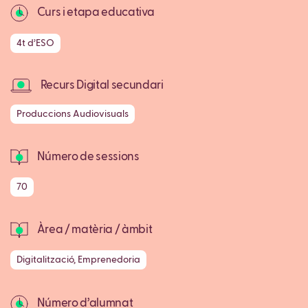
Curs i etapa educativa
4t d’ESO
Recurs Digital secundari
Produccions Audiovisuals
Número de sessions
70
Àrea / matèria / àmbit
Digitalització, Emprenedoria
Número d’alumnat