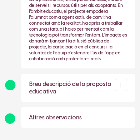
de serveis i recursos útils per als adoptants. En
l'àmbit educatiu, el projecte empodera
l’alumnat com a agent actiu de canvi: ha
connectat amb la realitat, ha après a treballar
com una startup i ha experimentat com la
tecnologia pot transformar l’entorn. L’impacte es
donarà mitjançant la difusió pública del
projecte, la participació en el concurs i la
voluntat de l’equip d’estendre l’ús de l’app en
col·laboració amb protectores reals.
Breu descripció de la proposta
educativa
Altres observacions