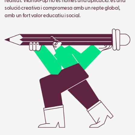
realitat. WantAPup no és només una aplicació: és una
solució creativa i compromesa amb un repte global,
amb un fort valor educatiu i social.