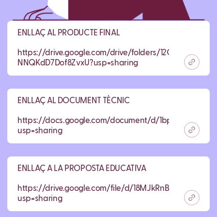
ENLLAÇ AL PRODUCTE FINAL
https://drive.google.com/drive/folders/12OsogjE6cJ8IA
NNQKdD7Dof8ZvxU?usp=sharing
ENLLAÇ AL DOCUMENT TÈCNIC
https://docs.google.com/document/d/1bp0g6O9oXtt
usp=sharing
ENLLAÇ A LA PROPOSTA EDUCATIVA
https://drive.google.com/file/d/18MJkRnB7SmyQ5DlnH
usp=sharing