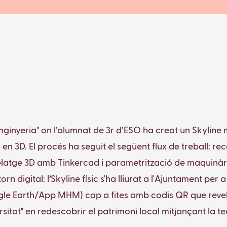
ginyeria" on l’alumnat de 3r d’ESO ha creat un Skyline mo
 3D. El procés ha seguit el següent flux de treball: re
latge 3D amb Tinkercad i parametrització de maquinària
torn digital: l’Skyline físic s'ha lliurat a l'Ajuntament per
 Earth/App MHM) cap a fites amb codis QR que revelen la
versitat" en redescobrir el patrimoni local mitjançant la 