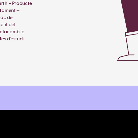
rth. - Producte
untament —
 joc de
ent del
ectar amb la
tes d'estudi