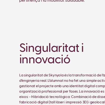
pertinença i la mobilitat saludable.
Singularitat i
innovació
La singularitat de Skynyola és la transformació de l’
d’enginyeria real. L’alumnat no ha fet una simple acti
gestionat el projecte amb una identitat digital comp
organització professional per fases. La innovació es
eixos: - Hibridació tecnològica: Combinació de diss
fabricació digital (tall làser i impressió 3D) i geoloca