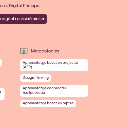
urs Digital Principal
 digital i creació maker
Metodologies
Aprenentatge basat en projectes
(ABP)
Design Thinking
Aprenentatge cooperatiu
i
/col·laboratiu
Aprenentatge basat en reptes