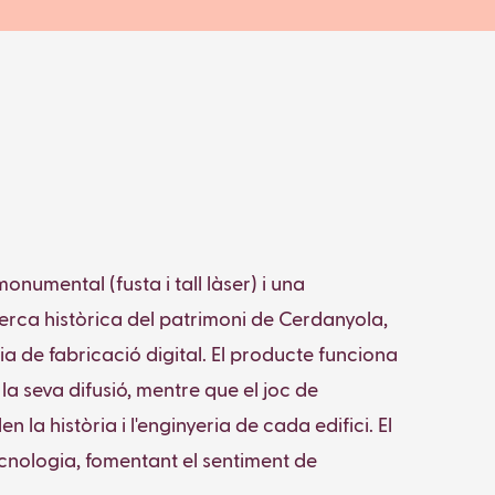
numental (fusta i tall làser) i una
cerca històrica del patrimoni de Cerdanyola,
 de fabricació digital. El producte funciona
 a la seva difusió, mentre que el joc de
 història i l'enginyeria de cada edifici. El
tecnologia, fomentant el sentiment de