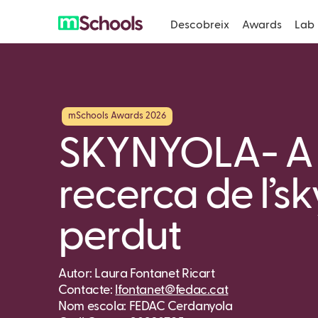
Descobreix
Awards
Lab
mSchools Awards 2026
SKYNYOLA- A 
recerca de l’sk
perdut
Autor: Laura Fontanet Ricart
Contacte:
lfontanet@fedac.cat
Nom escola: FEDAC Cerdanyola