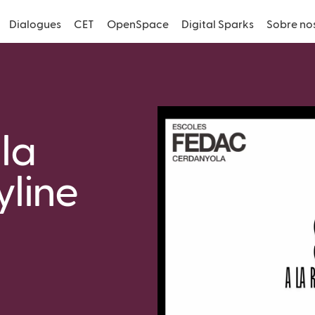
Dialogues
CET
OpenSpace
Digital Sparks
Sobre no
la
yline