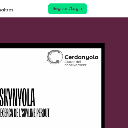
Register/Login
saltres