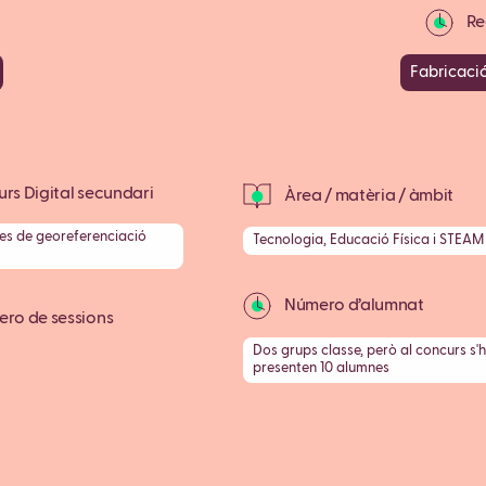
Rec
Fabricació
rs Digital secundari
Àrea / matèria / àmbit
es de georeferenciació
Tecnologia, Educació Física i STEAM
Número d’alumnat
ro de sessions
Dos grups classe, però al concurs s'h
presenten 10 alumnes