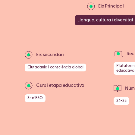
Eix Principal
Llengua, cultura i diversitat
Recu
Eix secundari
Plataform
Ciutadania i consciència global
educativa
Curs i etapa educativa
Núme
3r d’ESO
24-28