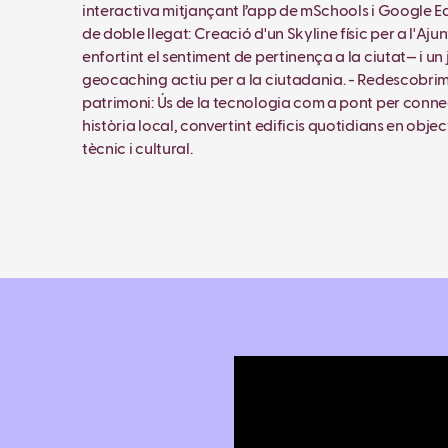
interactiva mitjançant l’app de mSchools i Google Ea
de doble llegat: Creació d'un Skyline físic per a l'Aj
enfortint el sentiment de pertinença a la ciutat— i un
geocaching actiu per a la ciutadania. - Redescobrim
patrimoni: Ús de la tecnologia com a pont per conn
història local, convertint edificis quotidians en objec
tècnic i cultural.