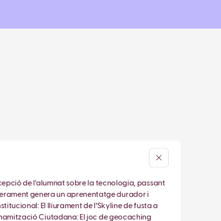
rcepció de l'alumnat sobre la tecnologia, passant
oderament genera un aprenentatge durador i
titucional: El lliurament de l’Skyline de fusta a
Dinamització Ciutadana: El joc de geocaching