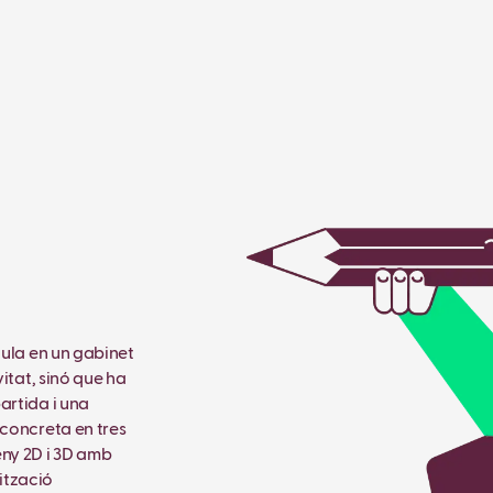
aula en un gabinet
vitat, sinó que ha
artida i una
 concreta en tres
eny 2D i 3D amb
lització