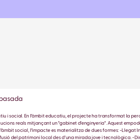
ropasada
iu i social. En l’àmbit educatiu, el projecte ha transformat la pe
lucions reals mitjançant un "gabinet d'enginyeria". Aquest emp
àmbit social, l’impacte es materialitza de dues formes: -Llegat Ins
ifusió del patrimoni local des d'una mirada jove i tecnològica. -