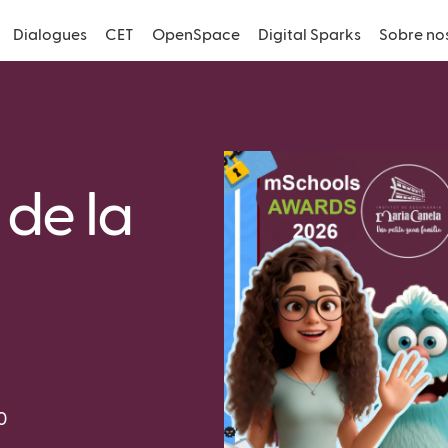
Dialogues
CET
OpenSpace
Digital Sparks
Sobre no
 de la
0