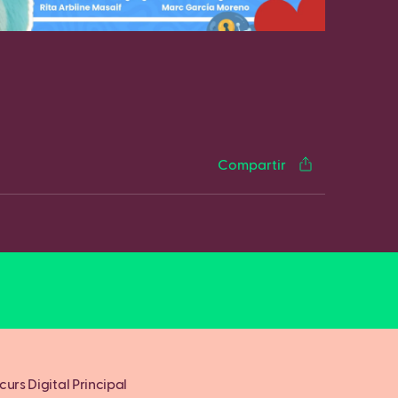
cebook
Twitter
LinkedIn
WhatsApp
Reddit
Gmail
Email
Compartir
urs Digital Principal