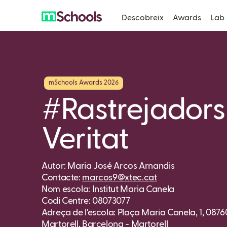
Descobreix
Awards
Lab
mSchools Awards 2026
#Rastrejadors
Veritat
Autor: Maria José Arcos Arnandis
Contacte:
marcos9@xtec.cat
Nom escola: Institut Maria Canela
Codi Centre: 08073077
Adreça de l'escola: Plaça Maria Canela, 1, 0876
Martorell, Barcelona - Martorell