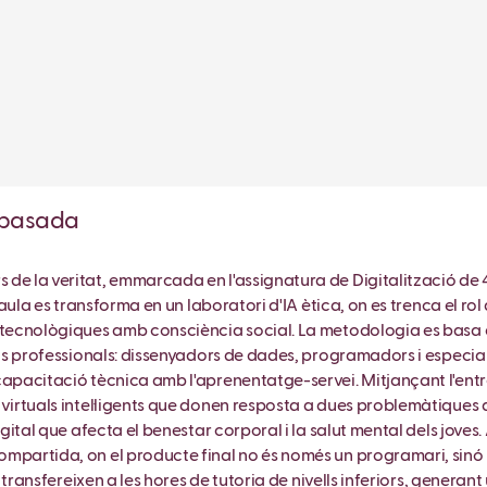
ropasada
de la veritat, emmarcada en l'assignatura de Digitalització de 
L'aula es transforma en un laboratori d'IA ètica, on es trenca el 
 tecnològiques amb consciència social. La metodologia es basa e
rols professionals: dissenyadors de dades, programadors i especial
 capacitació tècnica amb l'aprenentatge-servei. Mitjançant l'en
virtuals intel·ligents que donen resposta a dues problemàtiques de
digital que afecta el benestar corporal i la salut mental dels jo
mpartida, on el producte final no és només un programari, sinó 
es transfereixen a les hores de tutoria de nivells inferiors, gene