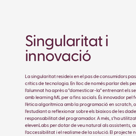
Singularitat i
innovació
La singularitat resideix en el pas de consumidors pa
crítics de tecnologia. En lloc de només parlar dels peri
l'alumnat ha après a "domesticar-la" entrenant els s
amb learning ML per a fins socials. És innovador pel f
l'ètica algorítmica amb la programació en scratch, 
l'estudiant a reflexionar sobre els biaixos de les dades
responsabilitat del programador. A més, s'ha utilitza
elevenLabs per dotar de veu natural als assistents,
l'accessibilitat i el realisme de la solució. El projecte