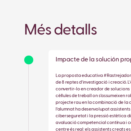
Més detalls
Impacte de la solución p
La proposta educativa #Rastrejadors 
de 8 reptes d'investigació i creació. 
convertir-lo en creador de solucions
cèl·lules de treball on s'assumeixen 
projecte rau en la combinació de la
l'alumnat ha desenvolupat assistents 
ciberseguretat i la pressió estètica 
avaluació competencial contínua i co
centre és real: els assistents creats 