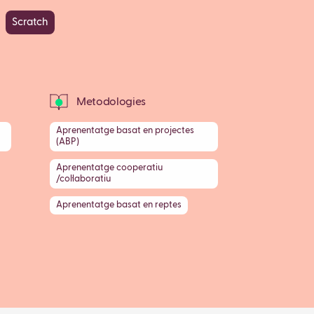
Scratch
Metodologies
Aprenentatge basat en projectes
(ABP)
Aprenentatge cooperatiu
/col·laboratiu
Aprenentatge basat en reptes