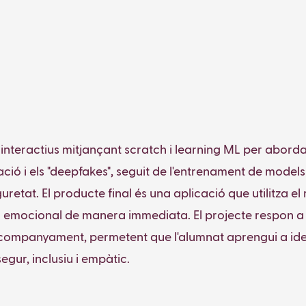
 interactius mitjançant scratch i learning ML per abordar
ió i els "deepfakes", seguit de l'entrenament de models d
uretat. El producte final és una aplicació que utilitza e
star emocional de manera immediata. El projecte respon 
companyament, permetent que l'alumnat aprengui a identif
gur, inclusiu i empàtic.