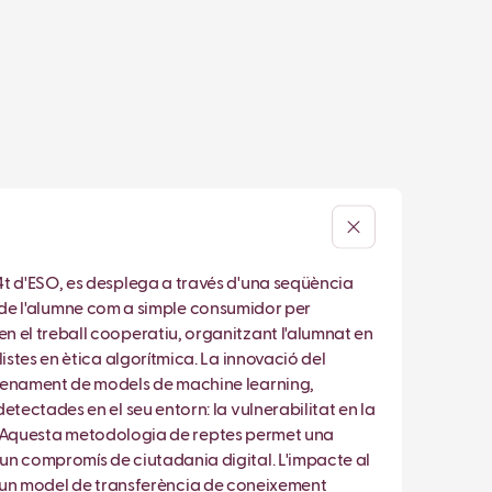
4t d'ESO, es desplega a través d'una seqüència
rol de l'alumne com a simple consumidor per
n el treball cooperatiu, organitzant l'alumnat en
istes en ètica algorítmica. La innovació del
trenament de models de machine learning,
tectades en el seu entorn: la vulnerabilitat en la
ves. Aquesta metodologia de reptes permet una
un compromís de ciutadania digital. L'impacte al
rant un model de transferència de coneixement