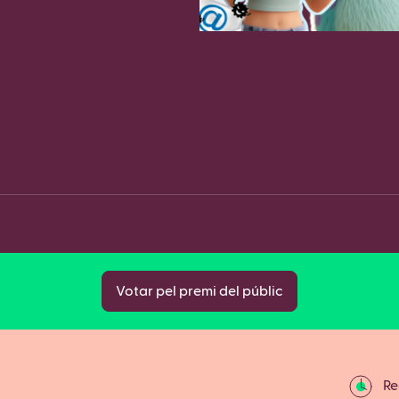
Fa
Copy
Votar pel premi del públic
Rec