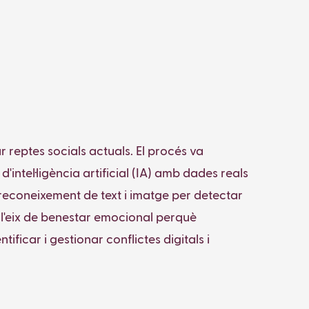
 reptes socials actuals. El procés va
'intel·ligència artificial (IA) amb dades reals
l reconeixement de text i imatge per detectar
a l'eix de benestar emocional perquè
icar i gestionar conflictes digitals i