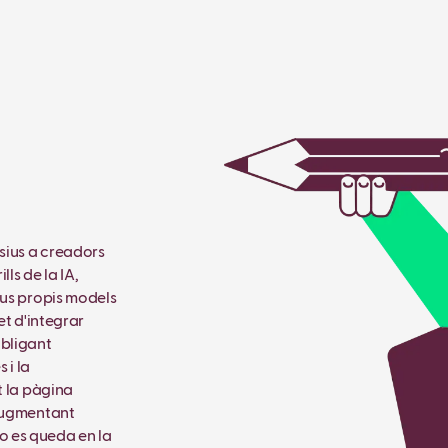
ssius a creadors
lls de la IA,
eus propis models
et d'integrar
obligant
 i la
t la pàgina
 augmentant
 no es queda en la