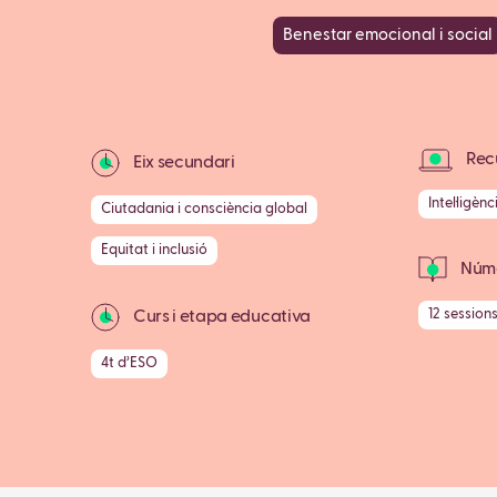
Benestar emocional i social
Recu
Eix secundari
Intel·ligènc
Ciutadania i consciència global
Equitat i inclusió
Núme
12 session
Curs i etapa educativa
4t d’ESO