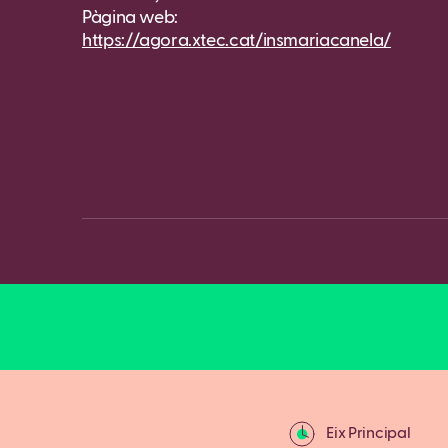
Pàgina web:
https://agora.xtec.cat/insmariacanela/
Eix Principal