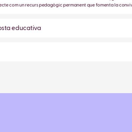
rojecte com un recurs pedagògic permanent que fomenta la conviv
posta educativa