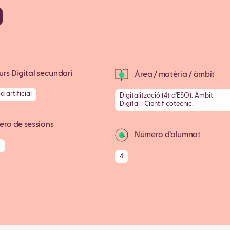
rs Digital secundari
Àrea / matèria / àmbit
ia artificial
Digitalització (4t d'ESO). Àmbit
Digital i Cientificotècnic.
ro de sessions
Número d’alumnat
s
4