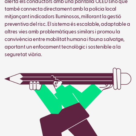
alerta els conductors amb una pantalla OLED sinó que
també connecta directament amb la policia local
mitjançant indicadors lluminosos, millorant la gestió
preventiva del risc. El sistema és escalable, adaptable a
altres vies amb problemàtiques similars i promou la
convivència entre mobilitat humana i fauna salvatge,
aportant un enfocament tecnològic i sostenible a la
seguretat viària.