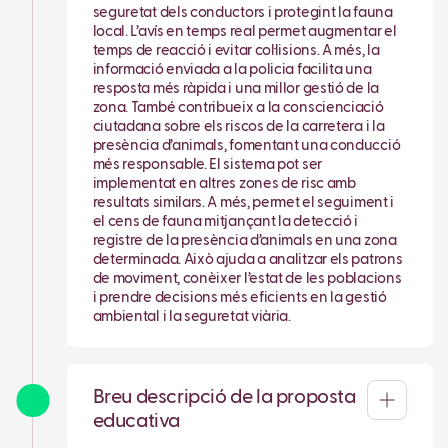
seguretat dels conductors i protegint la fauna
local. L’avís en temps real permet augmentar el
temps de reacció i evitar col·lisions. A més, la
informació enviada a la policia facilita una
resposta més ràpida i una millor gestió de la
zona. També contribueix a la conscienciació
ciutadana sobre els riscos de la carretera i la
presència d’animals, fomentant una conducció
més responsable. El sistema pot ser
implementat en altres zones de risc amb
resultats similars. A més, permet el seguiment i
el cens de fauna mitjançant la detecció i
registre de la presència d’animals en una zona
determinada. Això ajuda a analitzar els patrons
de moviment, conèixer l’estat de les poblacions
i prendre decisions més eficients en la gestió
ambiental i la seguretat viària.
Breu descripció de la proposta
educativa