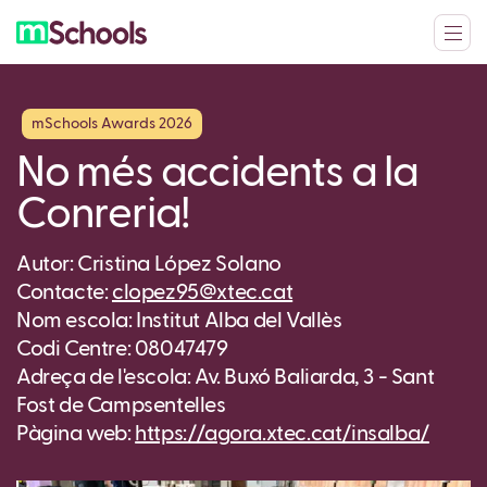
mSchools Awards 2026
No més accidents a la
Conreria!
Autor: Cristina López Solano
Contacte:
clopez95@xtec.cat
Nom escola: Institut Alba del Vallès
Codi Centre: 08047479
Adreça de l'escola: Av. Buxó Baliarda, 3 - Sant
Fost de Campsentelles
Pàgina web:
https://agora.xtec.cat/insalba/