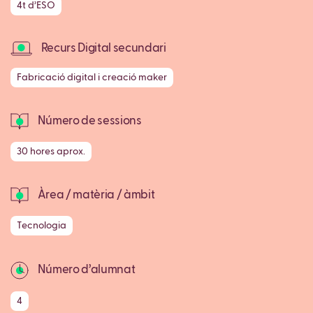
4t d’ESO
Recurs Digital secundari
Fabricació digital i creació maker
Número de sessions
30 hores aprox.
Àrea / matèria / àmbit
Tecnologia
Número d’alumnat
4