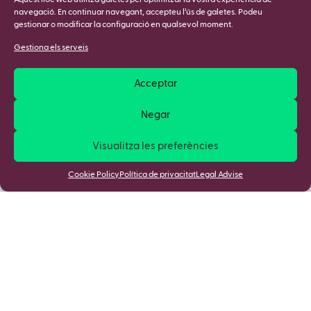
Aquest lloc web utilitza galetes per optimitzar la vostra experiència de
navegació. En continuar navegant, accepteu l’ús de galetes. Podeu
gestionar o modificar la configuració en qualsevol moment.
Gestiona els serveis
Acceptar
Negar
Visualitza les preferències
Cookie Policy
Política de privacitat
Legal Advise
Apunta't a la nostra Newsletter i
descobreix totes les novetats!