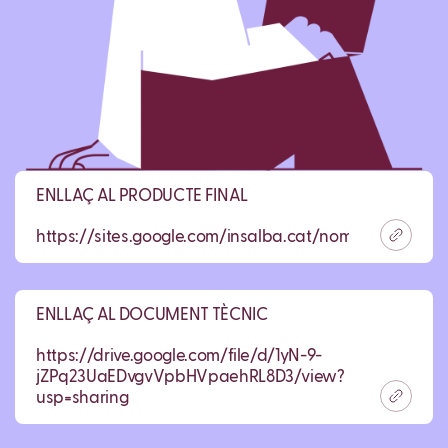
ENLLAÇ AL PRODUCTE FINAL
https://sites.google.com/insalba.cat/nommesaccident
ENLLAÇ AL DOCUMENT TÈCNIC
https://drive.google.com/file/d/1yN-9-
jZPq23UaEDvgvVpbHVpaehRL8D3/view?
usp=sharing