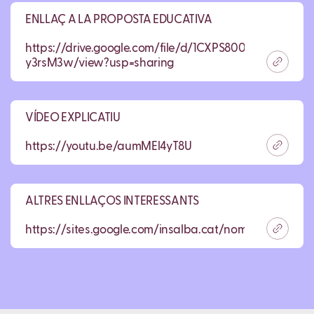
ENLLAÇ A LA PROPOSTA EDUCATIVA
https://drive.google.com/file/d/1CXPS800Q9iW70BtP
y3rsM3w/view?usp=sharing
VÍDEO EXPLICATIU
https://youtu.be/aumMEl4yT8U
ALTRES ENLLAÇOS INTERESSANTS
https://sites.google.com/insalba.cat/nommesaccident