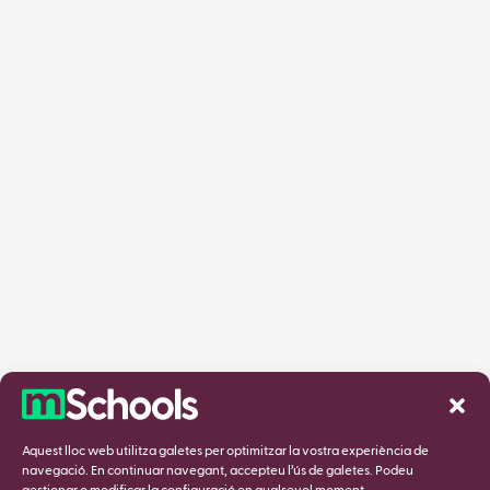
Aquest lloc web utilitza galetes per optimitzar la vostra experiència de
navegació. En continuar navegant, accepteu l’ús de galetes. Podeu