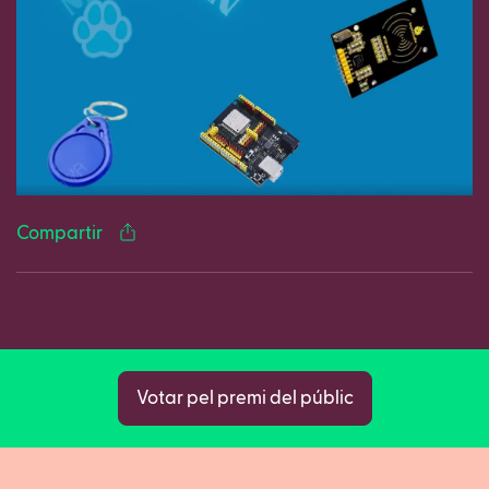
Facebook
Twitter
LinkedIn
WhatsApp
Reddit
Gmail
Ema
Compartir
Copy
Votar pel premi del públic