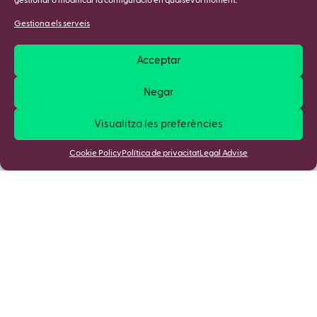
gestionar o modificar la configuració en qualsevol moment.
Gestiona els serveis
Acceptar
Negar
Visualitza les preferències
Cookie Policy
Política de privacitat
Legal Advise
Apunta't a la nostra Newsletter i
descobreix totes les novetats!