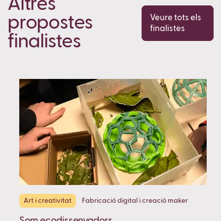
Altres
propostes
Veure tots els
finalistes
finalistes
Art i creativitat
Fabricació digital i creació maker
Som ecodissenyadors