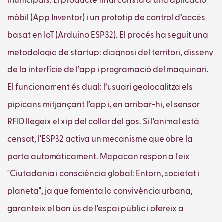
municipals. El producte final consta d’una aplicació
mòbil (App Inventor) i un prototip de control d’accés
basat en IoT (Arduino ESP32). El procés ha seguit una
metodologia de startup: diagnosi del territori, disseny
de la interfície de l’app i programació del maquinari.
El funcionament és dual: l’usuari geolocalitza els
pipicans mitjançant l’app i, en arribar-hi, el sensor
RFID llegeix el xip del collar del gos. Si l'animal està
censat, l'ESP32 activa un mecanisme que obre la
porta automàticament. Mapacan respon a l'eix
"Ciutadania i consciència global: Entorn, societat i
planeta", ja que fomenta la convivència urbana,
garanteix el bon ús de l'espai públic i ofereix a