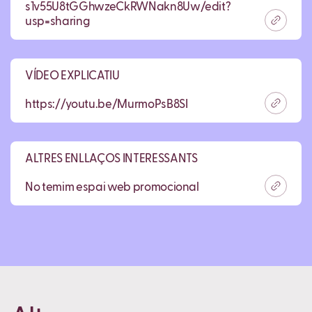
s1v55U8tGGhwzeCkRWNakn8Uw/edit?
usp=sharing
VÍDEO EXPLICATIU
https://youtu.be/MurmoPsB8SI
ALTRES ENLLAÇOS INTERESSANTS
No temim espai web promocional