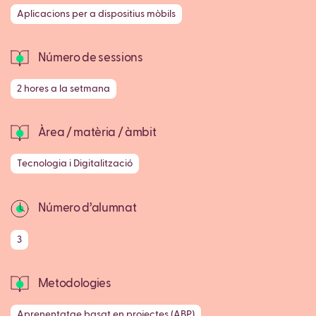
Aplicacions per a dispositius mòbils
Número de sessions
2 hores a la setmana
Àrea / matèria / àmbit
Tecnologia i Digitalització
Número d’alumnat
3
Metodologies
Aprenentatge basat en projectes (ABP)