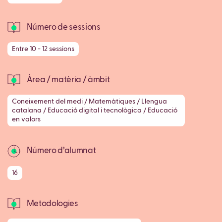
Número de sessions
Entre 10 - 12 sessions
Àrea / matèria / àmbit
Coneixement del medi / Matemàtiques / Llengua
catalana / Educació digital i tecnològica / Educació
en valors
Número d’alumnat
16
Metodologies