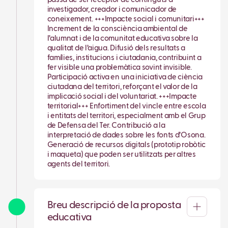
investigador, creador i comunicador de
coneixement. +++Impacte social i comunitari+++
Increment de la consciència ambiental de
l’alumnat i de la comunitat educativa sobre la
qualitat de l’aigua. Difusió dels resultats a
famílies, institucions i ciutadania, contribuint a
fer visible una problemàtica sovint invisible.
Participació activa en una iniciativa de ciència
ciutadana del territori, reforçant el valor de la
implicació social i del voluntariat. +++Impacte
territorial+++ Enfortiment del vincle entre escola
i entitats del territori, especialment amb el Grup
de Defensa del Ter. Contribució a la
interpretació de dades sobre les fonts d’Osona.
Generació de recursos digitals (prototip robòtic
i maqueta) que poden ser utilitzats per altres
agents del territori.
Breu descripció de la proposta
educativa