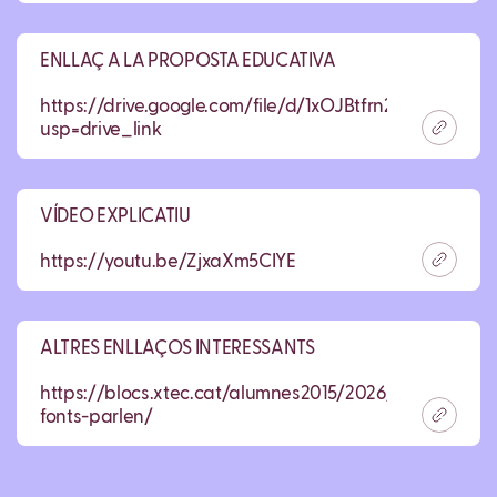
ENLLAÇ A LA PROPOSTA EDUCATIVA
https://drive.google.com/file/d/1xOJBtfrn2KTMz7P1Hj
usp=drive_link
VÍDEO EXPLICATIU
https://youtu.be/ZjxaXm5CIYE
ALTRES ENLLAÇOS INTERESSANTS
https://blocs.xtec.cat/alumnes2015/2026/04/14/les-
fonts-parlen/