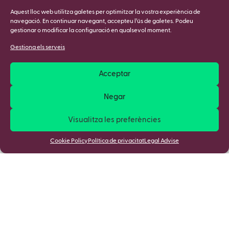
Aquest lloc web utilitza galetes per optimitzar la vostra experiència de
navegació. En continuar navegant, accepteu l’ús de galetes. Podeu
gestionar o modificar la configuració en qualsevol moment.
Gestiona els serveis
Acceptar
Negar
Visualitza les preferències
Cookie Policy
Política de privacitat
Legal Advise
Apunta't a la nostra Newsletter i
descobreix totes les novetats!