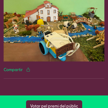
Facebook
Twitter
LinkedIn
WhatsApp
Reddit
Gmail
Ema
Compartir
Copy
Votar pel premi del públic