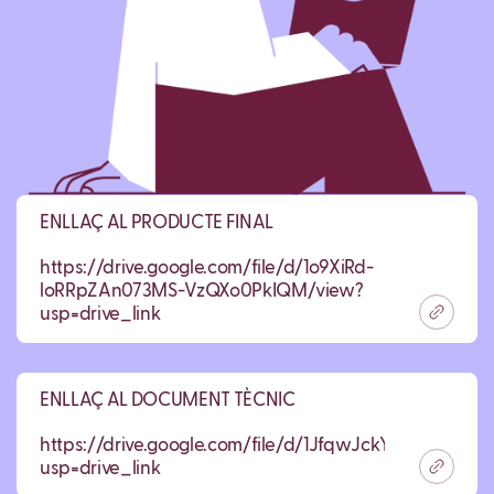
ENLLAÇ AL PRODUCTE FINAL
https://drive.google.com/file/d/1o9XiRd-
loRRpZAn073MS-VzQXo0PkIQM/view?
usp=drive_link
ENLLAÇ AL DOCUMENT TÈCNIC
https://drive.google.com/file/d/1JfqwJckYTyx8Ux_i_
usp=drive_link