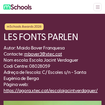
mSchools Awards 2026
LES FONTS PARLEN
Autor: Maido Bover Franquesa
Contacte:
mbover3@xtec.cat
Nom escola: Escola Jacint Verdaguer
Codi Centre: 08028059
Adreça de l'escola: C/ Escoles s/n - Santa
Eugènia de Berga
Pàgina web:
https://agora.xtec.cat/escolajacintverdaguer/