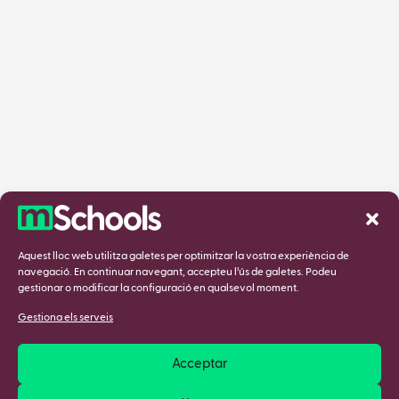
Aquest lloc web utilitza galetes per optimitzar la vostra experiència de
navegació. En continuar navegant, accepteu l’ús de galetes. Podeu
gestionar o modificar la configuració en qualsevol moment.
Gestiona els serveis
Acceptar