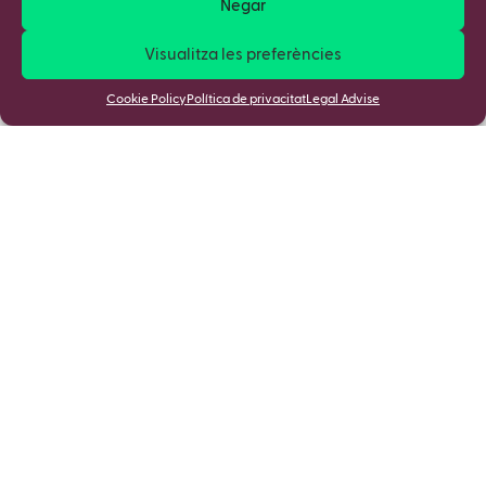
Negar
Visualitza les preferències
Cookie Policy
Política de privacitat
Legal Advise
Apunta't a la nostra Newsletter i
descobreix totes les novetats!
Si ho envíeu accepteu la
Política de Cookies
i la
Política de Privacitat