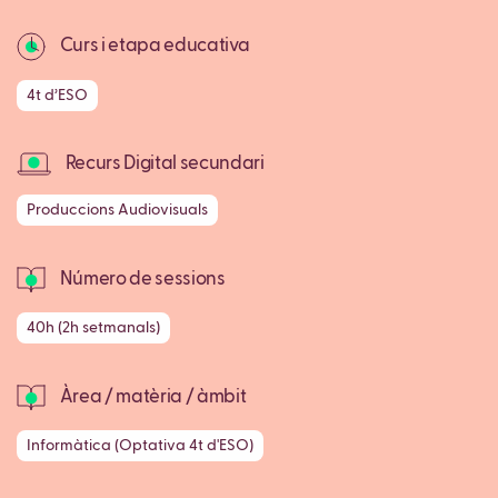
Curs i etapa educativa
4t d’ESO
Recurs Digital secundari
Produccions Audiovisuals
Número de sessions
40h (2h setmanals)
Àrea / matèria / àmbit
Informàtica (Optativa 4t d'ESO)