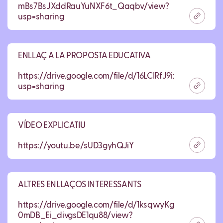
mBs7BsJXddRauYuNXF6t_Qaqbv/view?
usp=sharing
ENLLAÇ A LA PROPOSTA EDUCATIVA
https://drive.google.com/file/d/16LCIRfJ9ixZzZXcXfs
usp=sharing
VÍDEO EXPLICATIU
https://youtu.be/sUD3gyhQJiY
ALTRES ENLLAÇOS INTERESSANTS
https://drive.google.com/file/d/1ksqwyKgP7Eq-
0mDB_Ei_divgsDE1qu88/view?