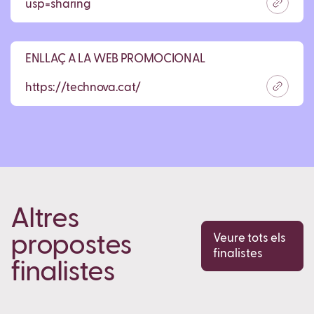
usp=sharing
ENLLAÇ A LA WEB PROMOCIONAL
https://technova.cat/
Altres
propostes
Veure tots els
finalistes
finalistes