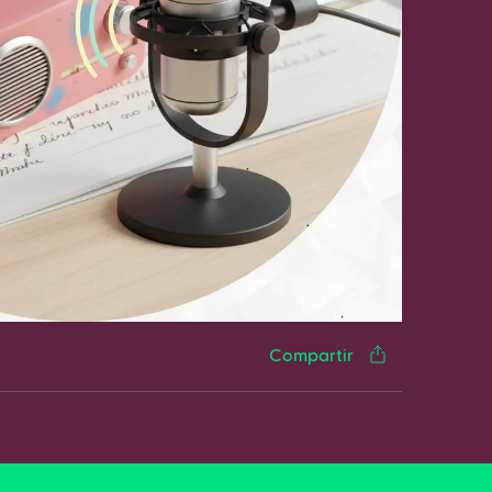
cebook
Twitter
LinkedIn
WhatsApp
Reddit
Gmail
Email
Compartir