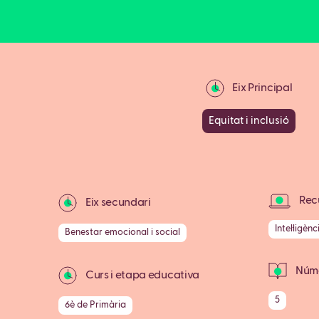
Eix Principal
Equitat i inclusió
Recu
Eix secundari
Intel·ligènc
Benestar emocional i social
Núme
Curs i etapa educativa
5
6è de Primària