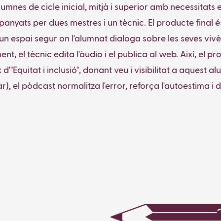
mnes de cicle inicial, mitjà i superior amb necessitats
anyats per dues mestres i un tècnic. El producte final 
un espai segur on l'alumnat dialoga sobre les seves vivè
ent, el tècnic edita l'àudio i el publica al web. Així, el
ix d'"Equitat i inclusió", donant veu i visibilitat a aques
r), el pòdcast normalitza l'error, reforça l'autoestima i