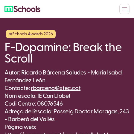
mSchools Awards 2026
F-Dopamine: Break the
Scroll
Autor: Ricardo Bárcena Saludes - María Isabel
Fernández León
Contacte:
rbarcena@xtec.cat
Nom escola: IE Can Llobet
Codi Centre: 08076546
Adreça de l'escola: Passeig Doctor Moragas, 243
- Barberà del Vallés
Pàgina web: