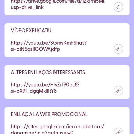
https://drive.google.com/file/d/1ZxPhl5Mb0Tw2sqo
usp=drive_link
VÍDEO EXPLICATIU
https://youtu.be/SGmsKmhShas?
si=otN5qsllGOWAjdfp
ALTRES ENLLAÇOS INTERESSANTS
https://youtu.be/HlvZrf90aL8?
si=oX91_dgqMkIlltY8
ENLLAÇ A LA WEB PROMOCIONAL
https://sites.google.com/iecanllobet.cat/f-
dopamine/inici?authuser=0