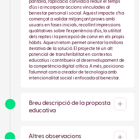
pantalla, l’aplicació convida a reduir el temps
d’ús i a incorporar accions vinculades al
benestar personal i social. Aquest impacte s’ha
començat a validar mitjançant proves amb
usuaris en fases inicials, recollint impressions
qualitatives sobre l’experiència d’ús, la utilitat
dels reptes i la percepció de canvi en els propis
hàbits. Aquest retorn permet orientar la millora
iterativa de la solució. El projecte té un alt
potencial de transferibilitat en contextos
educatius i contribueix al desenvolupament de
la competència digital crítica. A més, posiciona
l’alumnat com a creador de tecnologia amb
intencionalitat social i enfocada al benestar.
Breu descripció de la proposta
educativa
Altres observacions