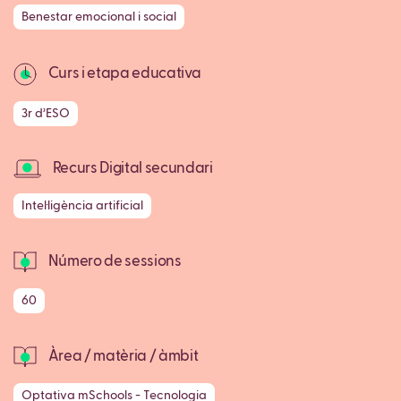
Benestar emocional i social
Curs i etapa educativa
3r d’ESO
Recurs Digital secundari
Intel·ligència artificial
Número de sessions
60
Àrea / matèria / àmbit
Optativa mSchools - Tecnologia