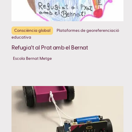
Consciència global
Plataformes de georeferenciació
educativa
Refugia’t al Prat amb el Bernat
Escola Bernat Metge