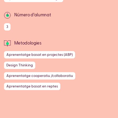
Número d’alumnat
3
Metodologies
Aprenentatge basat en projectes (ABP)
Design Thinking
Aprenentatge cooperatiu /col·laboratiu
Aprenentatge basat en reptes