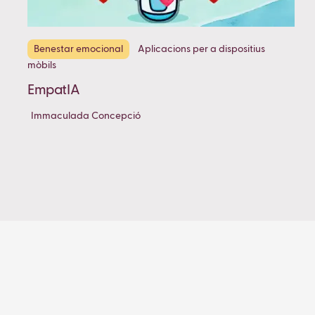
Benestar emocional
Aplicacions per a dispositius
mòbils
EmpatIA
Immaculada Concepció