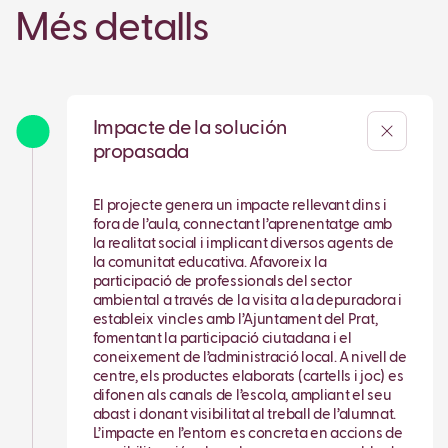
Més detalls
Impacte de la solución
propasada
El projecte genera un impacte rellevant dins i
fora de l’aula, connectant l’aprenentatge amb
la realitat social i implicant diversos agents de
la comunitat educativa. Afavoreix la
participació de professionals del sector
ambiental a través de la visita a la depuradora i
estableix vincles amb l’Ajuntament del Prat,
fomentant la participació ciutadana i el
coneixement de l’administració local. A nivell de
centre, els productes elaborats (cartells i joc) es
difonen als canals de l’escola, ampliant el seu
abast i donant visibilitat al treball de l’alumnat.
L’impacte en l’entorn es concreta en accions de