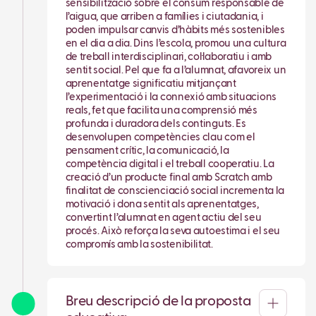
sensibilització sobre el consum responsable de
l’aigua, que arriben a famílies i ciutadania, i
poden impulsar canvis d’hàbits més sostenibles
en el dia a dia. Dins l’escola, promou una cultura
de treball interdisciplinari, col·laboratiu i amb
sentit social. Pel que fa a l’alumnat, afavoreix un
aprenentatge significatiu mitjançant
l’experimentació i la connexió amb situacions
reals, fet que facilita una comprensió més
profunda i duradora dels continguts. Es
desenvolupen competències clau com el
pensament crític, la comunicació, la
competència digital i el treball cooperatiu. La
creació d’un producte final amb Scratch amb
finalitat de conscienciació social incrementa la
motivació i dona sentit als aprenentatges,
convertint l’alumnat en agent actiu del seu
procés. Això reforça la seva autoestima i el seu
compromís amb la sostenibilitat.
Breu descripció de la proposta