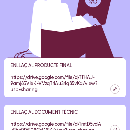
ENLLAÇ AL PRODUCTE FINAL
https://drive.google.com/file/d/1THAJ-
9amj85VleK-VVzqT4Au34q85vKq/view?
usp=sharing
ENLLAÇ AL DOCUMENT TÈCNIC
https://drive.google.com/file/d/1mtD5vdAZi3tklRzN-