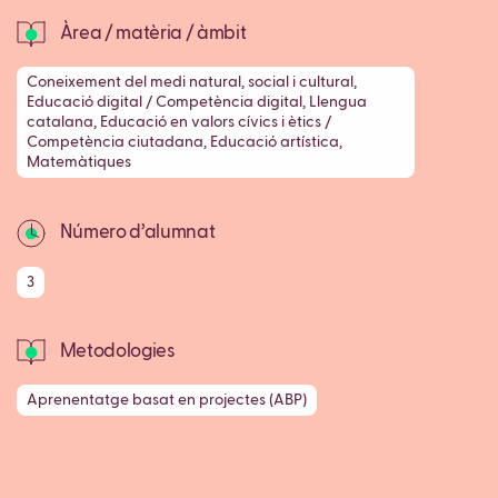
Àrea / matèria / àmbit
Coneixement del medi natural, social i cultural,
Educació digital / Competència digital, Llengua
catalana, Educació en valors cívics i ètics /
Competència ciutadana, Educació artística,
Matemàtiques
Número d’alumnat
3
Metodologies
Aprenentatge basat en projectes (ABP)