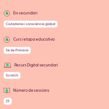
Eix secundari
Ciutadania i consciència global
Curs i etapa educativa
5è de Primària
Recurs Digital secundari
Scratch
Número de sessions
25