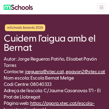
mSchools Awards 2026
Cuidem l’aigua amb el
Bernat
Autor: Jorge Regueras Patiño, Elisabet Pavón
Torres
Contacte:
jreguera@xtec.cat, epavon2@xtec.cat
Nom escola: Escola Bernat Metge
Codi Centre: 08040333
Adreça de l'escola: C/Jaume Casanovas 171 - El
Prat de Llobregat
Pàgina web:
https://agora.xtec.cat/escola-