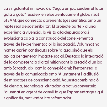
La singularitat i innovació d’“Aigua en joc: cuidem el futur
gota a gota” resideix en el seu enfocament globalitzat i
STEAM, que connecta aprenentatges científics amb un
repte real de sostenibilitat. El projecte parteix d’una
experiència vivencial, la visita a la depuradora, i
evoluciona cap a la construcció del coneixement a
través de l’experimentació i la indagació. L’alumnat no
només aprèn continguts sobre l’aigua, sinó que els
aplica per generar impacte social. Destaca la integració
de la competència digital mitjançant la creació d’un joc
amb Scratch, així com la connexió amb l’entorn real a
través de la comunicació amb l’Ajuntament i la difusió
de missatges de conscienciació. Aquesta combinació
de ciència, tecnologia i ciutadania activa converteix
l’alumnat en agent de canvi i fa que l’aprenentatge sigui
significatiu, motivador i transformador.