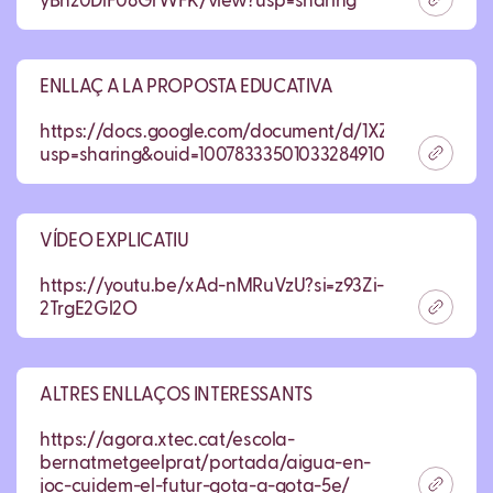
yBhz0DiF08GrWFK/view?usp=sharing
ENLLAÇ A LA PROPOSTA EDUCATIVA
https://docs.google.com/document/d/1XZHt2Xvn3W
usp=sharing&ouid=100783335010332849106&rtpof=true
VÍDEO EXPLICATIU
https://youtu.be/xAd-nMRuVzU?si=z93Zi-
2TrgE2Gl2O
ALTRES ENLLAÇOS INTERESSANTS
https://agora.xtec.cat/escola-
bernatmetgeelprat/portada/aigua-en-
joc-cuidem-el-futur-gota-a-gota-5e/