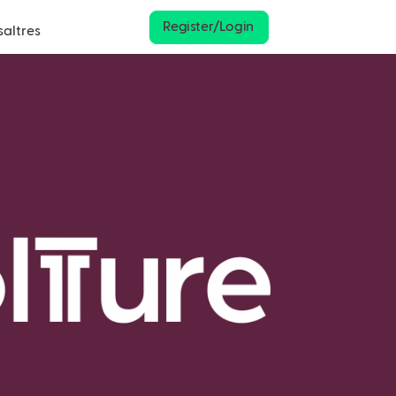
Register/Login
saltres