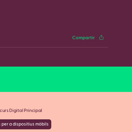
cebook
Twitter
LinkedIn
WhatsApp
Reddit
Gmail
Email
Compartir
urs Digital Principal
 per a dispositius mòbils