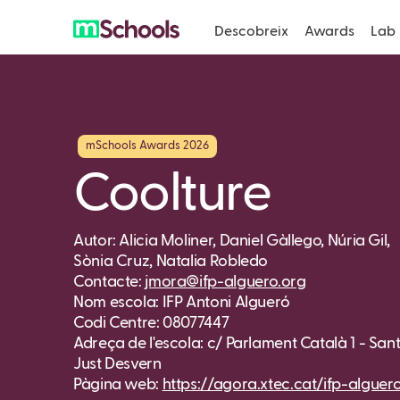
Descobreix
Awards
Lab
mSchools Awards 2026
Coolture
Autor: Alicia Moliner, Daniel Gàllego, Núria Gil,
Sònia Cruz, Natalia Robledo
Contacte:
jmora@ifp-alguero.org
Nom escola: IFP Antoni Algueró
Codi Centre: 08077447
Adreça de l'escola: c/ Parlament Català 1 - San
Just Desvern
Pàgina web:
https://agora.xtec.cat/ifp-alguer