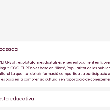
ropasada
TURE altres plataformes digitals és el seu enfocament en l’apren
ngut, COOLTURE no es basa en: “likes”, Popularitat de les publicac
ltural La qualitat de la informació compartida La participació e
es basa en la comprensió cultural i en l’aportació de coneixement
posta educativa