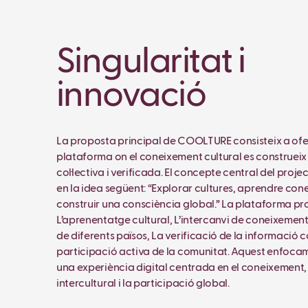
Singularitat i
innovació
La proposta principal de COOLTURE consisteix a ofe
plataforma on el coneixement cultural es construei
col·lectiva i verificada. El concepte central del proje
en la idea següent: “Explorar cultures, aprendre cone
construir una consciència global.” La plataforma p
L’aprenentatge cultural, L’intercanvi de coneixemen
de diferents països, La verificació de la informació
participació activa de la comunitat. Aquest enfoca
una experiència digital centrada en el coneixement,
intercultural i la participació global.