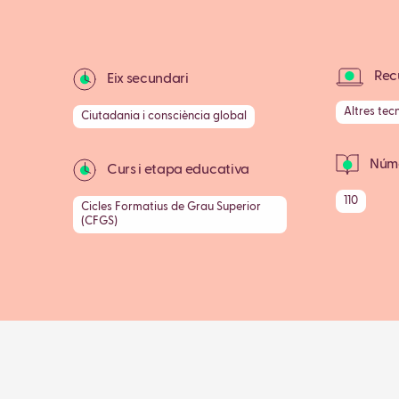
Recu
Eix secundari
Altres tec
Ciutadania i consciència global
Núme
Curs i etapa educativa
110
Cicles Formatius de Grau Superior
(CFGS)