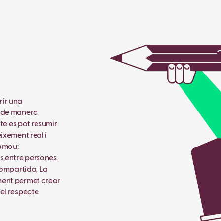
rir una
x de manera
cte es pot resumir
ixement real i
romou:
ts entre persones
 compartida, La
ment permet crear
 el respecte