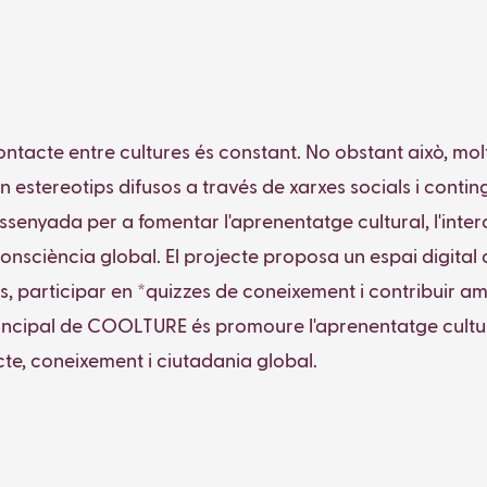
ntacte entre cultures és constant. No obstant això, mo
n estereotips difusos a través de xarxes socials i conti
senyada per a fomentar l'aprenentatge cultural, l'inte
onsciència global. El projecte proposa un espai digital 
s, participar en *quizzes de coneixement i contribuir am
rincipal de COOLTURE és promoure l'aprenentatge cultura
cte, coneixement i ciutadania global.