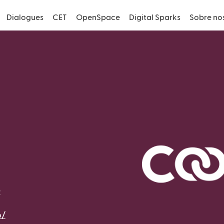
Dialogues
CET
OpenSpace
Digital Sparks
Sobre no
t
o/