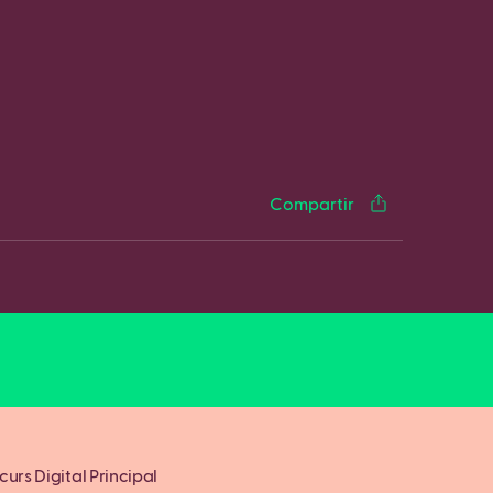
cebook
Twitter
LinkedIn
WhatsApp
Reddit
Gmail
Email
Compartir
urs Digital Principal