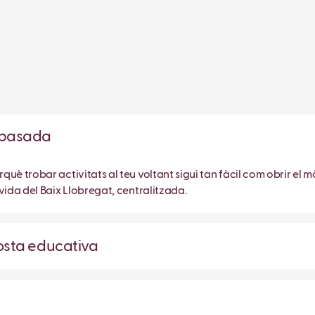
ropasada
è trobar activitats al teu voltant sigui tan fàcil com obrir el mò
vida del Baix Llobregat, centralitzada.
posta educativa