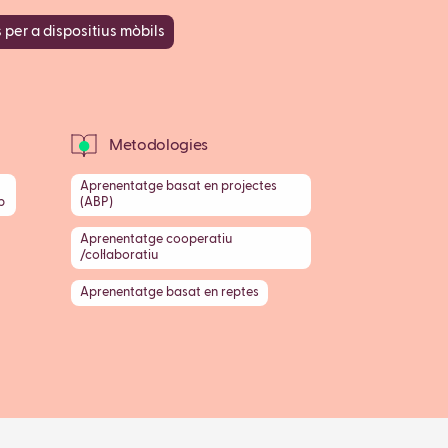
 per a dispositius mòbils
Metodologies
Aprenentatge basat en projectes
b
(ABP)
Aprenentatge cooperatiu
/col·laboratiu
Aprenentatge basat en reptes