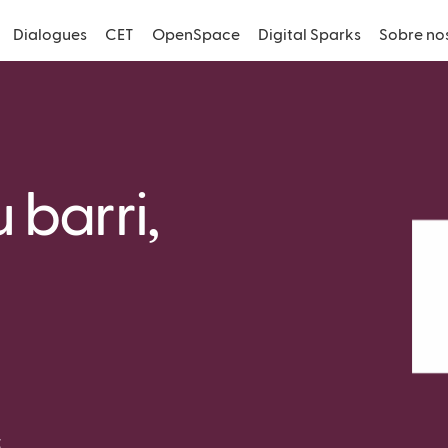
Dialogues
CET
OpenSpace
Digital Sparks
Sobre no
u barri,
t