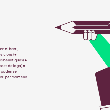
en al barri,
osicions) ●
es benèfiques) ●
asses de ioga) ●
s poden ser
arri per mantenir