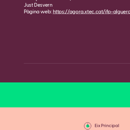
Just Desvern
Pàgina web:
https://agora.xtec.cat/ifp-alguer
Eix Principal