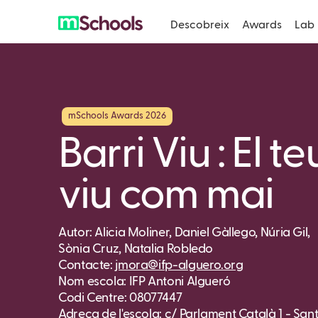
Descobreix
Awards
Lab
mSchools Awards 2026
Barri Viu : El te
viu com mai
Autor: Alicia Moliner, Daniel Gàllego, Núria Gil,
Sònia Cruz, Natalia Robledo
Contacte:
jmora@ifp-alguero.org
Nom escola: IFP Antoni Algueró
Codi Centre: 08077447
Adreça de l'escola: c/ Parlament Català 1 - San