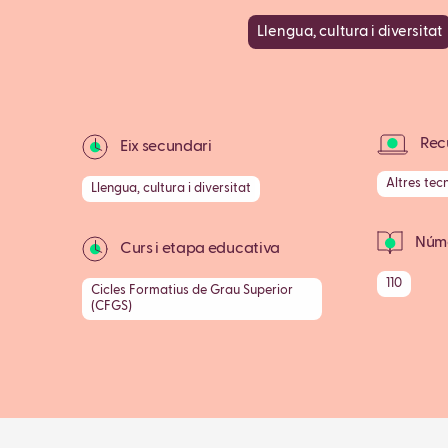
Llengua, cultura i diversitat
Recu
Eix secundari
Altres tec
Llengua, cultura i diversitat
Núme
Curs i etapa educativa
110
Cicles Formatius de Grau Superior
(CFGS)