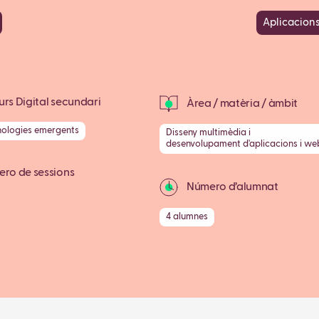
Aplicacions
rs Digital secundari
Àrea / matèria / àmbit
nologies emergents
Disseny multimèdia i
desenvolupament d'aplicacions i we
ro de sessions
Número d’alumnat
4 alumnes