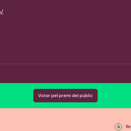
o/
Fa
Copy
Votar pel premi del públic
Rec