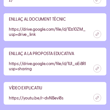
2/
ENLLAÇ AL DOCUMENT TÈCNIC
https://drive.google.com/file/d/1Dz10ZM_sbVdt5IqN
usp=drive_link
ENLLAÇ A LA PROPOSTA EDUCATIVA
https://drive.google.com/file/d/1Ul_aEi8RKbRiRmW
usp=sharing
VÍDEO EXPLICATIU
https://youtu.be/r-dvNBevI8s