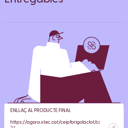
ENLLAÇ AL PRODUCTE FINAL
https://agora.xtec.cat/ceipfarigolaclot/categoria/prim