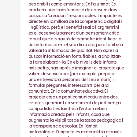
tres àmbits complementaris: En l’alumnat: Es
produeix una transformació de consumidors
passius a "creadors" responsables. L’impacte és
directe en la millora de la competència digital i
lingüística, però el benefici real a llarg termini
és el desenvolupament d'un pensament crític
robust que els haurà de permetre identificar la
desinformació en el seu dia a dia, però també a
valorar la informació de qualitat. Han après a
buscar informació en fonts fiables, a analitzar-
la i a reelaborar-la. En els nivells dels infants
més petits, han après a imaginar el projecte que
volien desenvolupar (per exemple: preparar
una entrevista a persones del seu entorn) i
formular preguntes interessants per a la
comunitat. En la comunitat educativa: El
projecte crea un pont comunicatiu entre dos
centres, generant un sentiment de pertinença
compartida. Les famílies i l'entorn reben
informació creada pels infants, cosa que
augmenta la visibilitat de la tasca pedagògica i
la transparència escolar. En l'àmbit
metodològic: L'impacte es materialitza a través