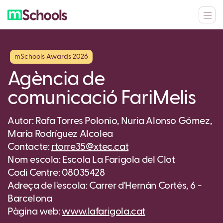
mSchools Awards 2026
Agència de
comunicació FariMelis
Autor: Rafa Torres Polonio, Nuria Alonso Gómez,
María Rodríguez Alcolea
Contacte:
rtorre35@xtec.cat
Nom escola: Escola La Farigola del Clot
Codi Centre: 08035428
Adreça de l'escola: Carrer d'Hernán Cortés, 6 -
Barcelona
Pàgina web:
www.lafarigola.cat