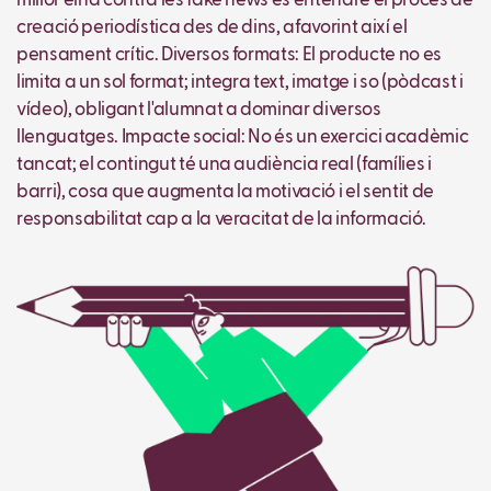
millor eina contra les fake news és entendre el procés de
creació periodística des de dins, afavorint així el
pensament crític. Diversos formats: El producte no es
limita a un sol format; integra text, imatge i so (pòdcast i
vídeo), obligant l'alumnat a dominar diversos
llenguatges. Impacte social: No és un exercici acadèmic
tancat; el contingut té una audiència real (famílies i
barri), cosa que augmenta la motivació i el sentit de
responsabilitat cap a la veracitat de la informació.