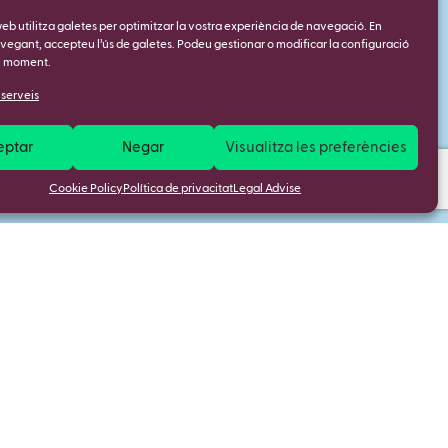
web utilitza galetes per optimitzar la vostra experiència de navegació. En
vegant, accepteu l’ús de galetes. Podeu gestionar o modificar la configuració
l moment.
 serveis
eptar
Negar
Visualitza les preferències
Cookie Policy
Política de privacitat
Legal Advise
ls.