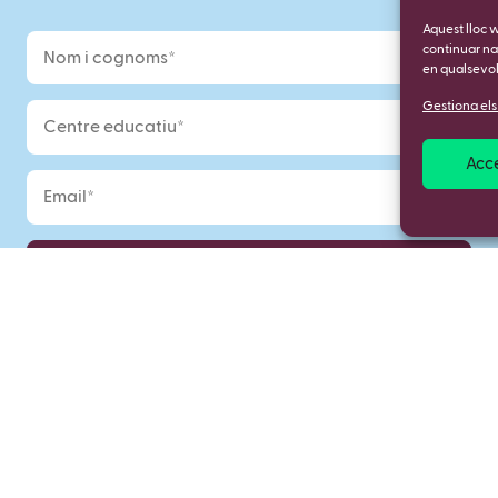
Aquest lloc 
continuar na
en qualsevo
Gestiona els
Acc
ho envíeu accepteu la
Política de Cookies
i la
Política de Privacitat
de mSchoo