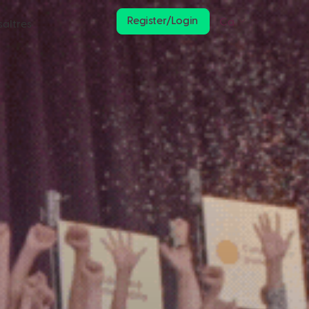
Register/Login
Ca
saltres