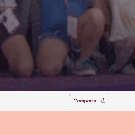
cebook
Twitter
LinkedIn
WhatsApp
Reddit
Gmail
Email
Compartir