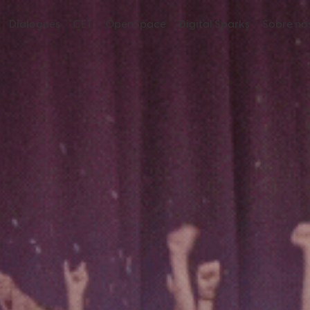
Dialogues
CET
OpenSpace
Digital Sparks
Sobre no