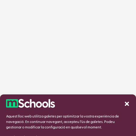
Aquest lloc web utilitza galetes per optimitzar la vostra experiència de
navegació. En continuar navegant, accepteu l’ús de galetes. Podeu
gestionar o modificar la configuració en qualsevol moment.