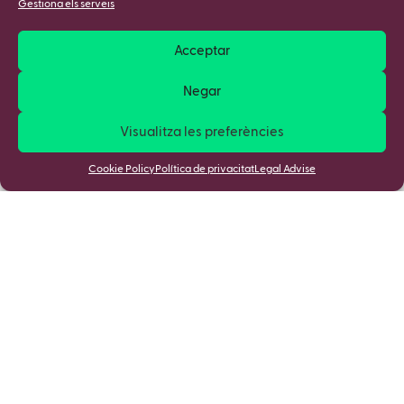
Gestiona els serveis
Acceptar
Negar
Visualitza les preferències
Cookie Policy
Política de privacitat
Legal Advise
Apunta't a la nostra Newsletter i
descobreix totes les novetats!