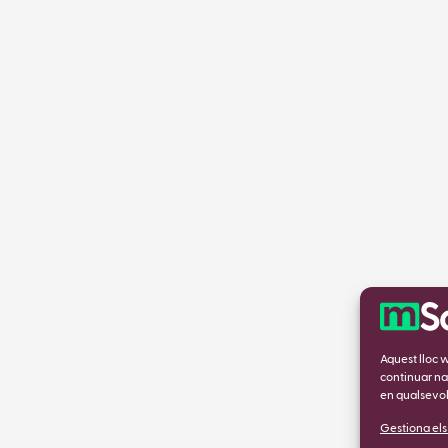
Aquest lloc 
continuar na
en qualsevo
Gestiona els