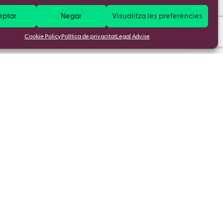
eptar
Negar
Visualitza les preferències
Cookie Policy
Política de privacitat
Legal Advise
cobreix
Política de privacitat
re nosaltres
Política de cookies
tacte