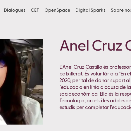
Dialogues
CET
OpenSpace
Digital Sparks
Sobre no
Anel Cruz C
L'Anel Cruz Castillo és profess
batxillerat. És voluntària a “En
2020, per tal de donar suport a
l'educació en línia a causa de la
socioeconòmica. Ella és la resp
Tecnologia, on els i les adolesce
estudis per completar l'educac