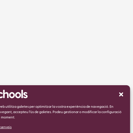
web utilitza galetes per optimitzar la vostra experiència de navegació. En
vegant, accepteu l’ús de galetes. Podeu gestionar o modificar la configuració
l moment.
 serveis