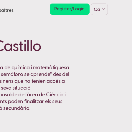
Register/Login
Ca
saltres
astillo
ora de química i matemàtiquesa
 el semáforo se aprende” des del
ls nens que no tenien accés a
 seva situació
onsable de l'àrea de Ciència i
nts poden finalitzar els seus
ió secundària.