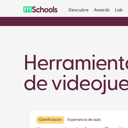
Descubre
Awards
Lab
Herramient
de videoju
Gamificación
Experiencia de aula