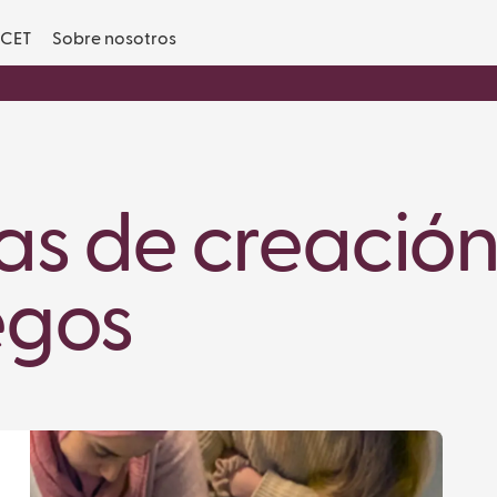
CET
Sobre nosotros
as de creació
egos