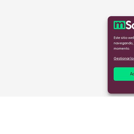
Este sitio w
navegando, a
momento.
Gestionar los
A