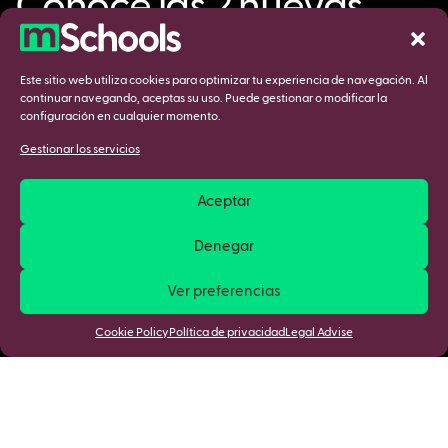
Conoce las 2 nuevas
soluciones que puedes
pilotar durante el curso
Este sitio web utiliza cookies para optimizar tu experiencia de navegación. Al
continuar navegando, aceptas su uso. Puede gestionar o modificar la
25/26 participando en
configuración en cualquier momento.
mSchools Lab
Gestionar los servicios
Aceptar
Saber más
Denegar
Ver preferencias
Cookie Policy
Política de privacidad
Legal Advise
Descubre